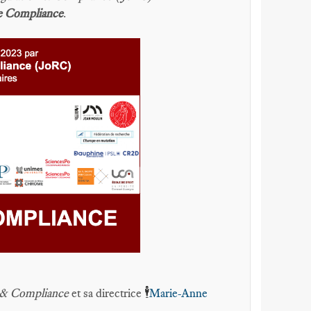
de Compliance
.
🕴️
n & Compliance
et sa directrice
Marie-Anne