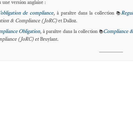
s une version anglaise :
'obligation de compliance
,
à paraître dans la collection
Regu
📚
ation & Compliance (JoRC)
et
Dalloz.
pliance Obligation
,
à paraître dans la collection
Compliance &
📚
pliance (JoRC) et
Bruylant.
________