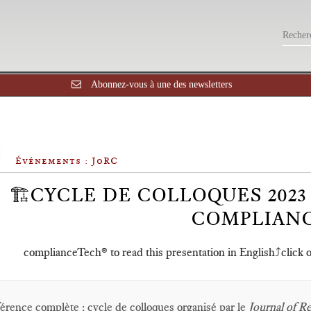
Abonnez-vous à une des newsletters
Événements : JoRC
🏗️CYCLE DE COLLOQUES 2023
COMPLIAN
complianceTech® to read this presentation in English⤴️click on
érence complète
: cycle de colloques organisé par le
Journal of 