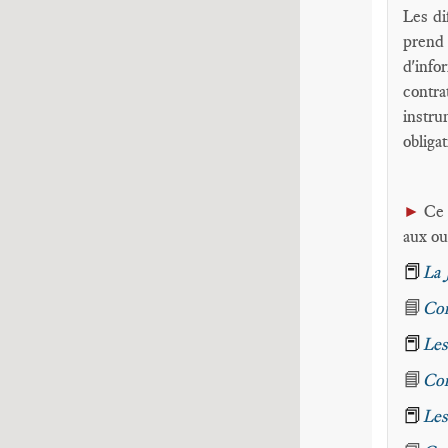
Les di
prend
d'info
contra
instru
obliga
►
Ce 
aux ou
📕
La 
📘
Com
📕
Les
📘
Com
📕
Les