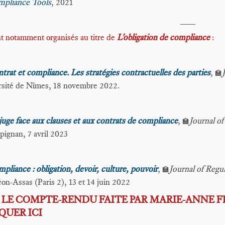
pliance Tools
, 2021
___
t notamment organisés au titre de
L'obligation de compliance
:
trat et compliance. Les stratégies contractuelles des parties
,
🏫
sité de Nîmes, 18 novembre 2022.
juge face aux clauses et aux contrats de compliance
,
Journal o
🏫
pignan, 7 avril 2023
pliance : obligation, devoir, culture, pouvoir
,
Journal of Reg
🏫
on-Assas (Paris 2), 13 et 14 juin 2022
E LE COMPTE-RENDU FAITE PAR MARIE-ANNE 
IQUER ICI