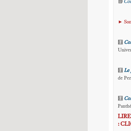
📘
Com
►
Son
🧮
Con
Univer
🧮
Le 
de Per
🧮
Com
Panthé
LIR
: CL