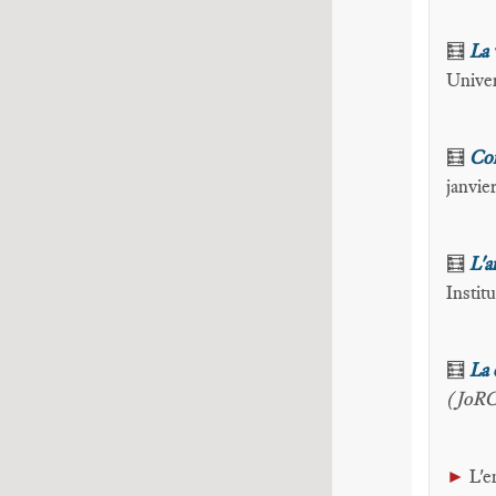
🧮
La 
Univer
🧮
Com
janvie
🧮
L'a
Instit
🧮
La 
(JoR
►
L'e