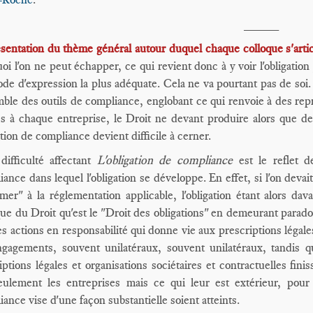
_____
sentation du thème général autour duquel chaque colloque s'arti
uoi l'on ne peut échapper, ce qui revient donc à y voir l'obligation
de d'expression la plus adéquate. Cela ne va pourtant pas de soi. Il
mble des outils de compliance, englobant ce qui renvoie à des re
s à chaque entreprise, le Droit ne devant produire alors que d
ation de compliance devient difficile à cerner.
difficulté affectant
L'obligation de compliance
est le reflet d
ance dans lequel l'obligation se développe. En effet, si l'on devait
mer" à la réglementation applicable, l'obligation étant alors dav
que du Droit qu'est le "Droit des obligations" en demeurant parad
es actions en responsabilité qui donne vie aux prescriptions légale
gagements, souvent unilatéraux, souvent unilatéraux, tandis que 
iptions légales et organisations sociétaires et contractuelles fi
eulement les entreprises mais ce qui leur est extérieur, po
ance vise d'une façon substantielle soient atteints.