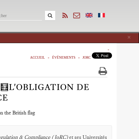
Cl
×
ACCUEIL
ÉVÉNEMENTS
JORC
 🧮L'OBLIGATION DE
CE
 the British flag
Regulation & Compliance (JoRC)
et ses Universités