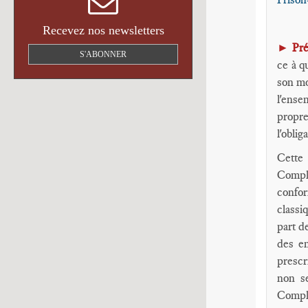
Recevez nos newsletters
►
Pré
S'ABONNER
ce à q
son mo
l'ense
propre
l'oblig
Cette 
Compli
confor
classi
part d
des en
prescr
non s
Compli