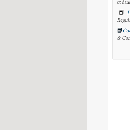
et dan
📕
L
Regul
📘
Com
& Com