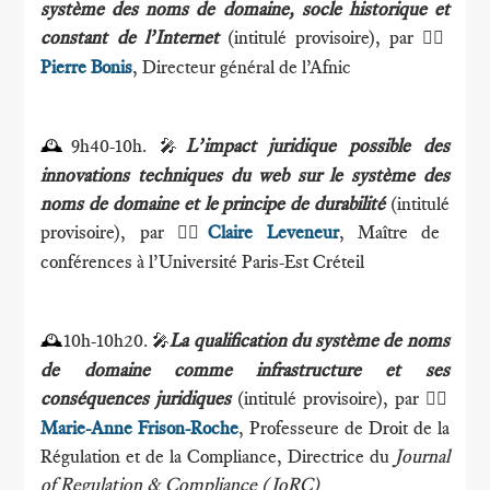
système des noms de domaine, socle historique et
constant de l’Internet
(intitulé provisoire), par
🕴🏻
Pierre Bonis
, Directeur général de l’Afnic
9h40-10h.
L’impact juridique possible des
🕰
🎤
innovations techniques du web sur le système des
noms de domaine et le principe de durabilité
(intitulé
provisoire), par
Claire Leveneur
, Maître de
🕴🏻
conférences à l’Université Paris-Est Créteil
10h-10h20.
La qualification du système de noms
🕰
🎤
de domaine comme infrastructure et ses
conséquences juridiques
(intitulé provisoire), par
🕴🏻
Marie-Anne Frison-Roche
, Professeure de Droit de la
Régulation et de la Compliance, Directrice du
Journal
of Regulation & Compliance (JoRC)