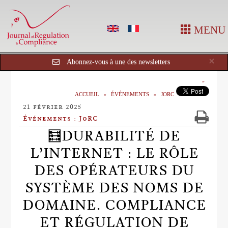
MENU
Cl
×
Abonnez-vous à une des newsletters
ACCUEIL
ÉVÉNEMENTS
JORC
21 février 2025
Événements : JoRC
🧮DURABILITÉ DE
L’INTERNET : LE RÔLE
DES OPÉRATEURS DU
SYSTÈME DES NOMS DE
DOMAINE. COMPLIANCE
ET RÉGULATION DE