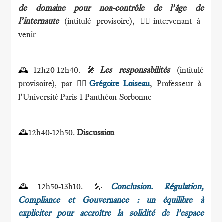
de domaine pour non-contrôle de l’âge de
l’internaute
(intitulé provisoire),
intervenant à
🕴🏻
venir
12h20-12h40.
Les responsabilités
(intitulé
🕰
🎤
provisoire), par
Grégoire Loiseau
, Professeur à
🕴🏻
l’Université Paris 1 Panthéon-Sorbonne
12h40-12h50.
Discussion
🕰
12h50-13h10.
Conclusion. Régulation,
🕰
🎤
Compliance et Gouvernance : un équilibre à
expliciter pour accroître la solidité de l’espace