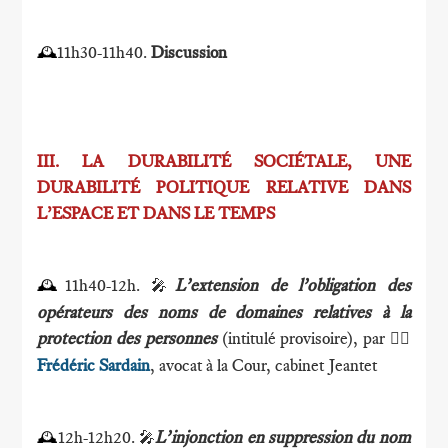
11h30-11h40.
Discussion
🕰
III. LA DURABILITÉ SOCIÉTALE, UNE
DURABILITÉ POLITIQUE RELATIVE DANS
L’ESPACE ET DANS LE TEMPS
11h40-12h.
L’extension de l’obligation des
🕰
🎤
opérateurs des noms de domaines relatives à la
protection des personnes
(intitulé provisoire), par
🕴🏻
Frédéric Sardain
, avocat à la Cour, cabinet Jeantet
12h-12h20.
L’injonction en suppression du nom
🕰
🎤