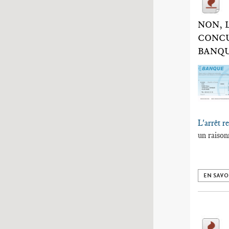
NON, 
CONCU
BANQU
L'arrêt r
un raiso
EN SAVO