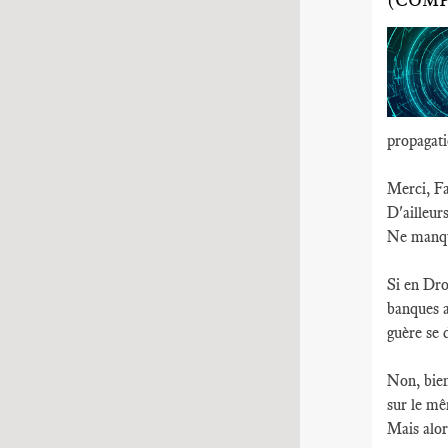
(COMP
propagati
Merci, Fa
D'ailleur
Ne manque
Si en Dro
banques a
guère se 
Non, bien
sur le m
Mais alor