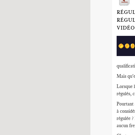
RÉGUL
RÉGUL
VIDÉO
qualificat
Mais qu'e
Lorsque l
régulés, 
Pourtant 
à considér
régulée ? 
aucun fre