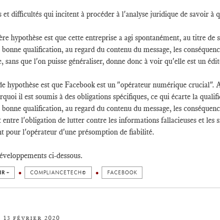
et difficultés qui incitent à procéder à l'analyse juridique de savoir à 
re hypothèse est que cette entreprise a agi spontanément, au titre de 
la bonne qualification, au regard du contenu du message, les conséquenc
e, sans que l'on puisse généraliser, donne donc à voir qu'elle est un édit
e hypothèse est que Facebook est un "opérateur numérique crucial". A 
rquoi il est soumis à des obligations spécifiques, ce qui écarte la qual
la bonne qualification, au regard du contenu du message, les conséquenc
 entre l'obligation de lutter contre les informations fallacieuses et les s
nt pour l'opérateur d'une présomption de fiabilité.
développements ci-dessous.
IR +
COMPLIANCETECH©
FACEBOOK
13 février 2020