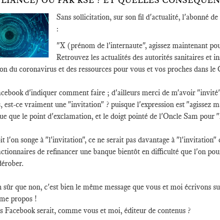
LIANCE) OU PAR RSE ? ET QUELLES CONSÉQUEN
Sans sollicitation, sur son fil d'actualité, l'abonn
:
"X (prénom de l'internaute", agissez maintenant po
Retrouvez les actualités des autorités sanitaires et in
on du coronavirus et des ressources pour vous et vos proches dans le
cebook d'indiquer comment faire ; d'ailleurs merci de m'avoir "invité" 
s, est-ce vraiment une "invitation" ? puisque l'expression est "agissez 
 que le point d'exclamation, et le doigt pointé de l'Oncle Sam pour "l
it l'on songe à "l'invitation", ce ne serait pas davantage à "l'invitatio
ctionnaires de refinancer une banque bientôt en difficulté que l'on pourr
dérober.
 sûr que non, c'est bien le même message que vous et moi écrivons s
ême propos !
s Facebook serait, comme vous et moi, éditeur de contenus ?