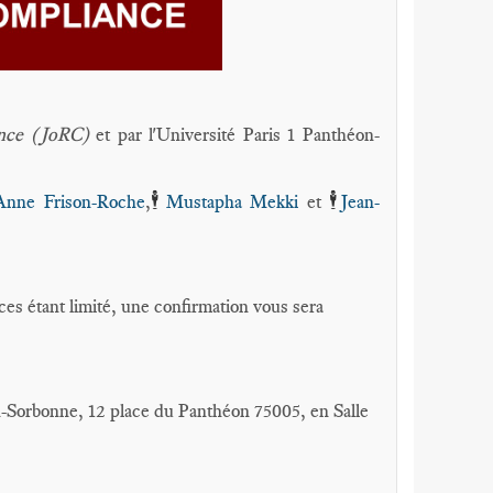
ance (JoRC)
et par l'Université Paris 1 Panthéon-
🕴️
🕴️
Anne Frison-Roche
,
Mustapha Mekki
et
Jean-
es étant limité, une confirmation vous sera
on-Sorbonne, 12 place du Panthéon 75005, en Salle