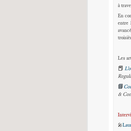
à trav
En con
entre 
avanc
troisi
Les ar
📕
L'
Regul
📘
Com
& Com
Inter
Lau
🎤