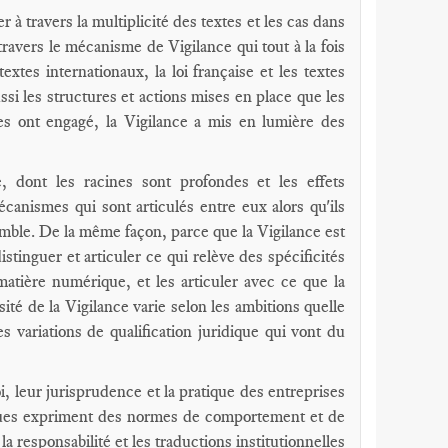
er à travers la multiplicité des textes et les cas dans
travers le mécanisme de Vigilance qui tout à la fois
 textes internationaux, la loi française et les textes
ssi les structures et actions mises en place que les
tes ont engagé, la Vigilance a mis en lumière des
, dont les racines sont profondes et les effets
canismes qui sont articulés entre eux alors qu'ils
semble. De la même façon, parce que la Vigilance est
stinguer et articuler ce qui relève des spécificités
atière numérique, et les articuler avec ce que la
ité de la Vigilance varie selon les ambitions quelle
es variations de qualification juridique qui vont du
i, leur jurisprudence et la pratique des entreprises
niques expriment des normes de comportement et de
 responsabilité et les traductions institutionnelles