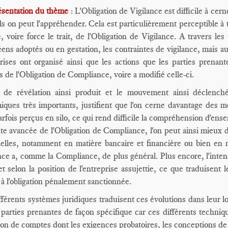
ésentation du thème
: L'Obligation de Vigilance est difficile à cern
ls on peut l'appréhender. Cela est particulièrement perceptible à 
re, voire force le trait, de l'Obligation de Vigilance. A travers les
ens adoptés ou en gestation, les contraintes de vigilance, mais au
rises ont organisé ainsi que les actions que les parties prenan
s de l'Obligation de Compliance, voire a modifié celle-ci.
t de révélation ainsi produit et le mouvement ainsi déclenché
iques très importants, justifient que l'on cerne davantage des mé
arfois perçus en silo, ce qui rend difficile la compréhension d'en
nte avancée de l'Obligation de Compliance, l'on peut ainsi mieux di
ielles, notamment en matière bancaire et financière ou bien en m
nce a, comme la Compliance, de plus général. Plus encore, l'intens
et selon la position de l'entreprise assujettie, ce que traduisent l
 à l'obligation pénalement sanctionnée.
fférents systèmes juridiques traduisent ces évolutions dans leur lo
 parties prenantes de façon spécifique car ces différents tech
ion de comptes dont les exigences probatoires, les conceptions de la