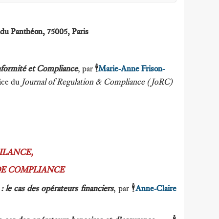
ce du Panthéon, 75005, Paris
🕴️
nformité et Compliance
, par
Marie-Anne Frison-
ice du
Journal of Regulation & Compliance (JoRC)
ILANCE,
DE COMPLIANCE
🕴️
s
: le cas des opérateurs financiers
, par
Anne-Claire