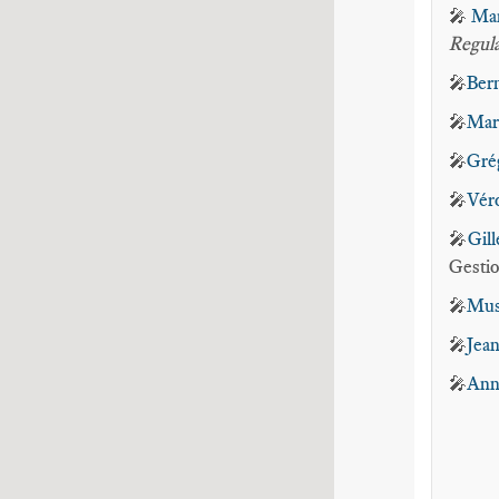
Mar
🎤
Regul
Bern
🎤
Mar
🎤
Gré
🎤
Vér
🎤
Gill
🎤
Gesti
Mus
🎤
Jea
🎤
Ann
🎤