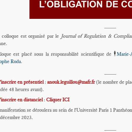
____
 colloque est organisé par le
Journal of Regulation & Compli
nne.
🕴️
loque est placé sous la responsabilité scientifique de
Marie-
tophe Roda
.
____
'inscrire en présentiel
:
anouk.leguillou@mafr.fr
(le nombre de plac
dée 48 heures avant).
'inscrire en distanciel
:
Cliquer ICI
anifestation se déroulera au sein de l'Université Paris 1 Panthé
5 décembre 2023.
____