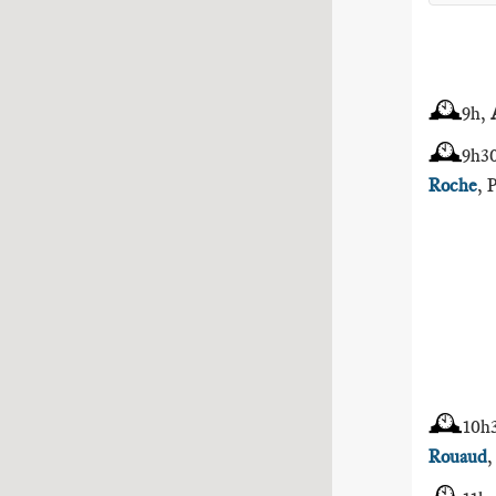
🕰
9h,
🕰
9h3
Roche
, 
🕰
10h
Rouaud
,
🕰