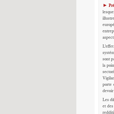
►
Pr
lesque
illust
europé
entrep
aspect
L'effe
systém
sont p
la poi
sector
Vigila
porte 
devoir
Les di
et des
reddit