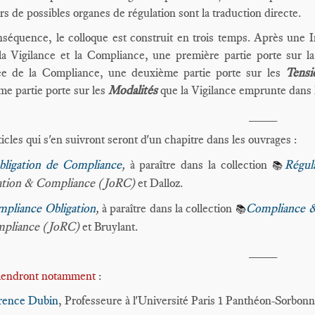
ers de possibles organes de régulation sont la traduction directe.
séquence, le colloque est construit en trois temps. Après une I
la Vigilance et la Compliance, une première partie porte sur l
ée de la Compliance, une deuxième partie porte sur les
Tens
ème partie porte sur les
Modalités
que la Vigilance emprunte dans
____
ticles qui s'en suivront seront d'un chapitre dans les ouvrages :
obligation de Compliance
,
à paraître dans la collection
Régul
📚
ation & Compliance (JoRC)
et Dalloz.
pliance Obligation
,
à paraître dans la collection
Compliance &
📚
pliance (JoRC)
et
Bruylant.
____
viendront notamment
:
rence Dubin
, Professeure à l'Université Paris 1 Panthéon-Sorbon