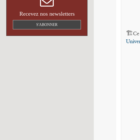
Recevez nos newsletters
S'ABONNER
🏗️
Ce
Univer