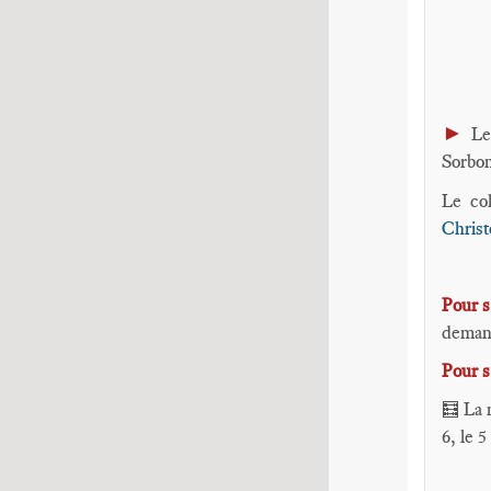
►
Le
Sorbo
Le col
Chris
Pour s
deman
Pour s
La m
🧮
6, le 