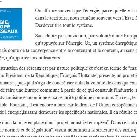
É
On affirme souvent que l'énergie, parce qu'elle est u
dans le territoire, nous ramène souvent vers l'Etat
Derdevet tire tout le système.
Sans doute par conviction, par volonté d'une Europe
qu'appuyée sur l'énergie. Or, un système énergétique
mais douté de la convergence entre le contenant et le contenu, au sens 
ée, qu'apportée aux utilisateurs.
struction des réseaux est par nature politique et c'est en terme de "m
au Président de la République, François Hollande, présente un projet e
onnaire", puisqu'il s'agit de concrétiser enfin la volonté de ceux qui co
, de faire une Europe commune à partir de ce qui construit l'industrie
dynamisme économique et sa sécurité politique commune. En cela, le ma
able. Pourtant, il est encore à faire car le droit de l'Union européenne 
e l'énergie,laissant demeurer les spécificités nationales. Il en résulte 
e donc la mise en place d'un "projet industriel européen". Dans ce ca
e normes et de régulation", visant notamment la structure des tarifs 