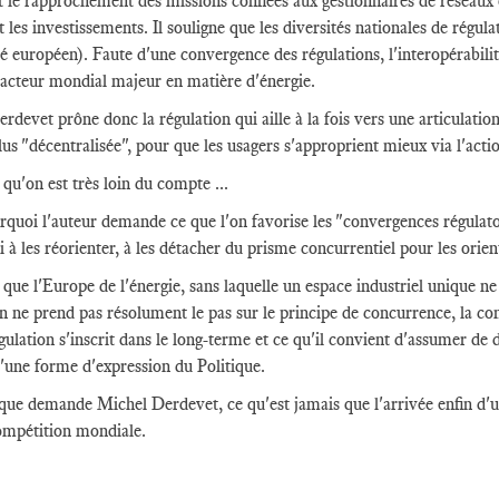
 le rapprochement des missions confiées aux gestionnaires de réseaux et
ait les investissements. Il souligne que les diversités nationales de rég
 européen). Faute d'une convergence des régulations, l'interopérabilité
 acteur mondial majeur en matière d'énergie.
rdevet prône donc la régulation qui aille à la fois vers une articula
plus "décentralisée", pour que les usagers s'approprient mieux via l'acti
i qu'on est très loin du compte ...
rquoi l'auteur demande ce que l'on favorise les "convergences régulato
i à les réorienter, à les détacher du prisme concurrentiel pour les orie
i que l'Europe de l'énergie, sans laquelle un espace industriel unique ne 
n ne prend pas résolument le pas sur le principe de concurrence, la co
gulation s'inscrit dans le long-terme et ce qu'il convient d'assumer de d
'une forme d'expression du Politique.
 que demande Michel Derdevet, ce qu'est jamais que l'arrivée enfin d'un
ompétition mondiale.