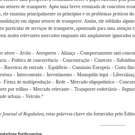
sos setores de transporte. Após uma breve retomada de conceitos eco
s, ele examina principalmente os princípios e os problemas práticos 
nsolidação em alguns setores de transporte. Assim, ele sublinha alguns 
to particular de serviços de transporte, apontando para uma atenção 
 em muito relevantes mercados enquanto são amplamente ignorados os e
e aéreo – Avião – Aeroporto – Aliança – Comportamento anti-concorr
cia – Política de concorrência – Concentração – Contrato – Subsídio
a – Barreiras de entrada – Equilíbrio – Comissão Europeia – Custo fi
trutura – Interconexão – Investimento – Monopólio legal – Liberaliza
– Firma de multiprodução – Rede – Mercado oligopolístico – Concorrê
rte por trilhos – Mercado relevante – Transporte rodoviário – Segm
de urbana – Veículo.*
 Journal of Regulation
, estas palavras-chave são fornecidas pelo Edito
.....................
nslations forthcoming.