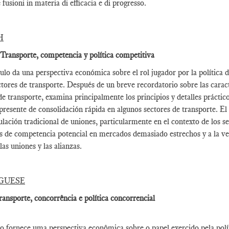
 fusioni in materia di efficacia e di progresso.
H
 Transporte, competencia y política competitiva
culo da una perspectiva económica sobre el rol jugador por la política 
ctores de transporte. Después de un breve recordatorio sobre las cara
e transporte, examina principalmente los principios y detalles práctic
presente de consolidación rápida en algunos sectores de transporte. El 
gulación tradicional de uniones, particularmente en el contexto de los 
s de competencia potencial en mercados demasiado estrechos y a la ve
las uniones y las alianzas.
GUESE
ransporte, concorrência e política concorrencial
go fornece uma perspectiva econômica sobre o papel exercido pela pol