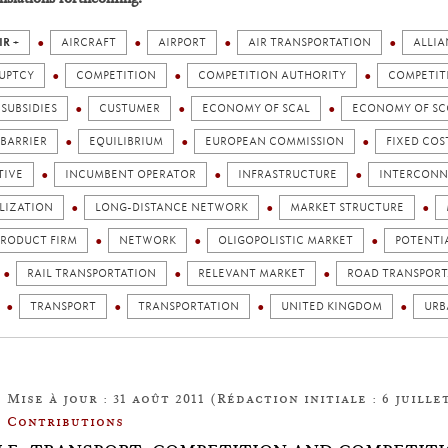
IR +
AIRCRAFT
AIRPORT
AIR TRANSPORTATION
ALLIA
UPTCY
COMPETITION
COMPETITION AUTHORITY
COMPETIT
SUBSIDIES
CUSTUMER
ECONOMY OF SCAL
ECONOMY OF SC
 BARRIER
EQUILIBRIUM
EUROPEAN COMMISSION
FIXED COS
TIVE
INCUMBENT OPERATOR
INFRASTRUCTURE
INTERCONN
LIZATION
LONG-DISTANCE NETWORK
MARKET STRUCTURE
PRODUCT FIRM
NETWORK
OLIGOPOLISTIC MARKET
POTENTI
RAIL TRANSPORTATION
RELEVANT MARKET
ROAD TRANSPORT
TRANSPORT
TRANSPORTATION
UNITED KINGDOM
URB
Mise à jour : 31 août 2011 (Rédaction initiale : 6 juillet
Contributions