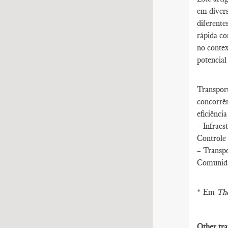
em diver
diferente
rápida co
no contex
potencial
Transport
concorrên
eficiênci
– Infraes
Controle 
– Transpo
Comunida
* Em
The
Other tra