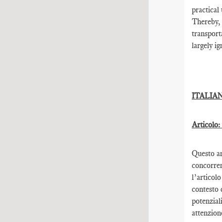
practical
Thereby, 
transport
largely i
ITALIA
Articolo:
Questo ar
concorren
l’articol
contesto 
potenziali
attenzion