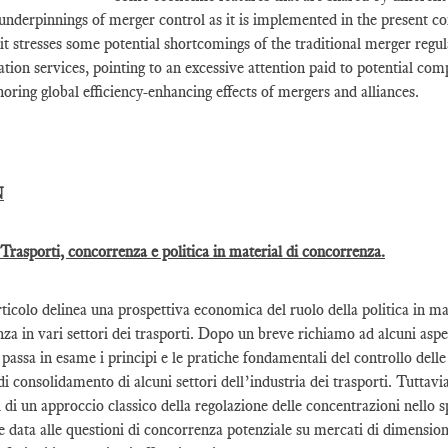
 underpinnings of merger control as it is implemented in the present co
it stresses some potential shortcomings of the traditional merger regul
ation services, pointing to an excessive attention paid to potential co
gnoring global efficiency-enhancing effects of mergers and alliances.
N
 Trasporti, concorrenza e politica in material di concorrenza.
ticolo delinea una prospettiva economica del ruolo della politica in ma
za in vari settori dei trasporti. Dopo un breve richiamo ad alcuni aspet
o passa in esame i principi e le pratiche fondamentali del controllo del
di consolidamento di alcuni settori dell’industria dei trasporti. Tuttavi
 di un approccio classico della regolazione delle concentrazioni nello sp
e data alle questioni di concorrenza potenziale su mercati di dimensioni 