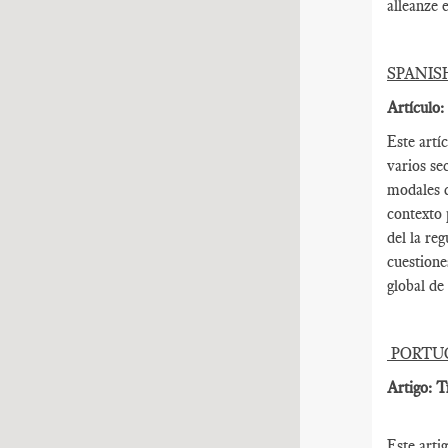
alleanze e
SPANIS
Artículo:
Este artí
varios se
modales d
contexto 
del la re
cuestione
global de 
PORTU
Artigo: T
Este arti