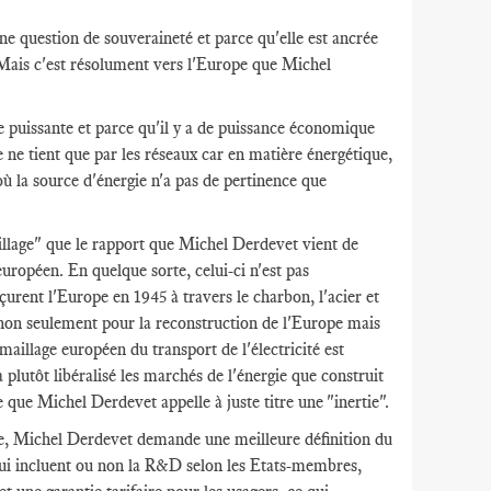
ne question de souveraineté et parce qu'elle est ancrée
. Mais c'est résolument vers l'Europe que Michel
 puissante et parce qu'il y a de puissance économique
 ne tient que par les réseaux car en matière énergétique,
où la source d'énergie n'a pas de pertinence que
aillage" que le rapport que Michel Derdevet vient de
uropéen. En quelque sorte, celui-ci n'est pas
nçurent l'Europe en 1945 à travers le charbon, l'acier et
, non seulement pour la reconstruction de l'Europe mais
illage européen du transport de l'électricité est
a plutôt libéralisé les marchés de l'énergie que construit
ce que Michel Derdevet appelle à juste titre une "inertie".
dre, Michel Derdevet demande une meilleure définition du
qui incluent ou non la R&D selon les Etats-membres,