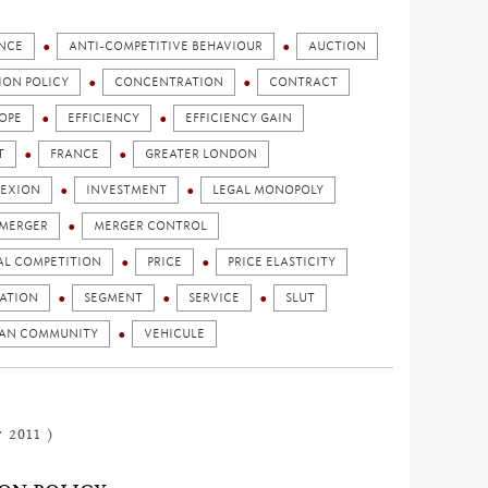
NCE
ANTI-COMPETITIVE BEHAVIOUR
AUCTION
ION POLICY
CONCENTRATION
CONTRACT
OPE
EFFICIENCY
EFFICIENCY GAIN
T
FRANCE
GREATER LONDON
EXION
INVESTMENT
LEGAL MONOPOLY
MERGER
MERGER CONTROL
AL COMPETITION
PRICE
PRICE ELASTICITY
ATION
SEGMENT
SERVICE
SLUT
AN COMMUNITY
VEHICULE
 2011 )