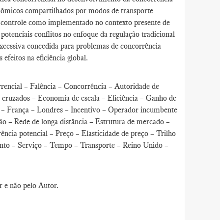
nômicos compartilhados por modos de transporte
do controle como implementado no contexto presente de
potenciais conflitos no enfoque da regulação tradicional
excessiva concedida para problemas de concorrência
feitos na eficiência global.
encial – Falência – Concorrência – Autoridade de
s cruzados – Economia de escala – Eficiência – Ganho de
xo – França – Londres – Incentivo – Operador incumbente
ção – Rede de longa distância – Estrutura de mercado –
ncia potencial – Preço – Elasticidade de preço – Trilho
ento – Serviço – Tempo – Transporte – Reino Unido –
r e não pelo Autor.