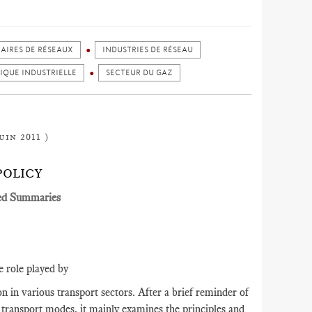
AIRES DE RÉSEAUX
INDUSTRIES DE RÉSEAU
TIQUE INDUSTRIELLE
SECTEUR DU GAZ
uin 2011 )
POLICY
ed Summaries
e role played by
 in various transport sectors. After a brief reminder of
 transport modes, it mainly examines the principles and