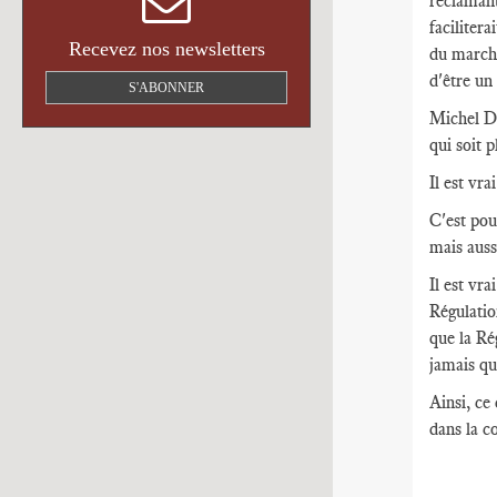
réclamant
faciliter
Recevez nos newsletters
du marché
d'être un
S'ABONNER
Michel De
qui soit 
Il est vra
C'est pou
mais auss
Il est vra
Régulatio
que la Ré
jamais qu
Ainsi, ce
dans la c