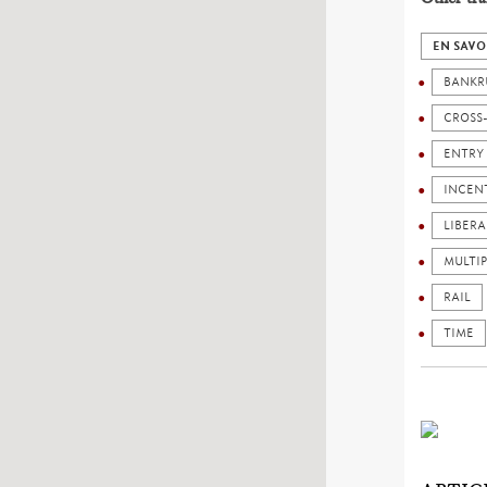
EN SAVO
BANKR
CROSS-
ENTRY
INCEN
LIBERA
MULTI
RAIL
TIME