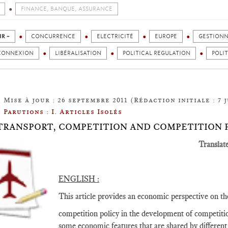
FINANCE, BANQUE, ASSURANCE
IR +
CONCURRENCE
ELECTRICITÉ
EUROPE
GESTIONN
CONNEXION
LIBÉRALISATION
POLITICAL REGULATION
POLI
Mise à jour : 26 septembre 2011 (Rédaction initiale : 7 j
Parutions : I. Articles Isolés
3: TRANSPORT, COMPETITION AND COMPETITION 
Translat
ENGLISH :
This article provides an economic perspective on th
competition policy in the development of competition
some economic features that are shared by different