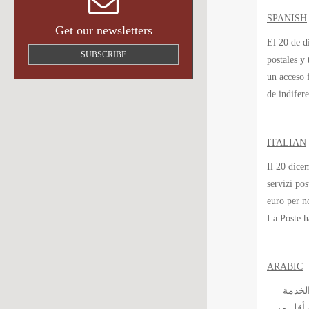
SPANISH
Get our newsletters
El 20 de d
SUBSCRIBE
postales y
un acceso 
de indifere
ITALIAN
Il 20 dice
servizi po
euro per no
La Poste ha
ARABIC
 الخدمة
زن أقل من