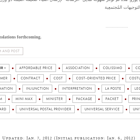
..................
nslations forthcoming.
 AND POST
IR +
AFFORDABLE PRICE
ASSOCIATION
COLISSIMO
C
MER
CONTRACT
COST
COST-ORIENTED PRICE
COST
MATION
INJUNCTION
INTERPRETATION
LA POSTE
LE
M
MINI MAX
MINISTER
PACKAGE
PACKET
PRIN
ARD
UNIVERSAL POSTAL PROVIDER
UNIVERSAL SERVICE
UNI
Updated: Jan. 7, 2012 (Initial publication: Jan. 6, 2012)