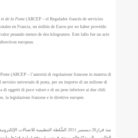
et de la Poste
(ARCEP – el Regulador francés de servicios
postales en Francia, un millón de Euros por no haber proveído
co valor pesando menos de dos kilogramos. Este fallo fue un acto
 directivas europeas.
Poste (ARCEP – l’autorità di regolazione francese in materia di
l servizio universale di posta, per un importo di un milione di
a di oggetti di poco valore e di un peso inferiore ai due chili.
, la legislazione francese e le direttive europee.
منذ قرار20 ديسمبر 2011 السُّلطة التنظيمية لل
العالمي ، البريد*(نِظام بريدي فِرنسِي)، بِدفع غرامة قدرُها مِليون