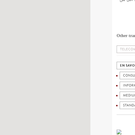
Other tra
TELECOM
EN SAVO
CONSU
INFOR
MEDIU
STAND