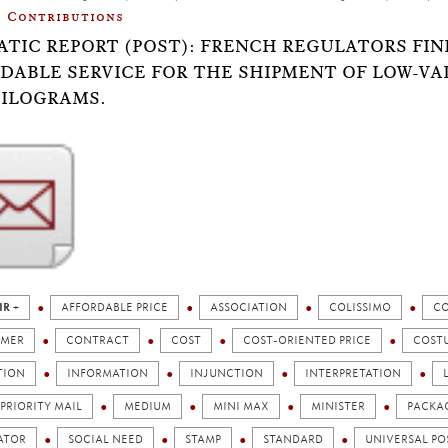
Contributions
TIC REPORT (POST): FRENCH REGULATORS FIN
DABLE SERVICE FOR THE SHIPMENT OF LOW-VA
ILOGRAMS.
IR +
AFFORDABLE PRICE
ASSOCIATION
COLISSIMO
C
MER
CONTRACT
COST
COST-ORIENTED PRICE
COST
TION
INFORMATION
INJUNCTION
INTERPRETATION
PRIORITY MAIL
MEDIUM
MINI MAX
MINISTER
PACKA
ATOR
SOCIAL NEED
STAMP
STANDARD
UNIVERSAL PO