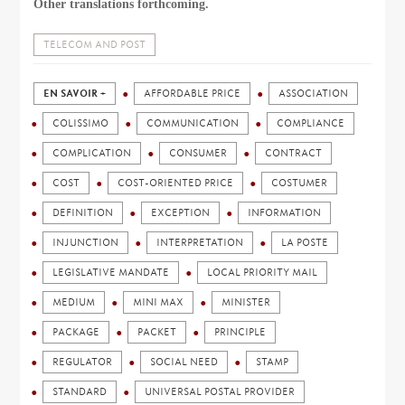
Other translations forthcoming.
TELECOM AND POST
EN SAVOIR +
AFFORDABLE PRICE
ASSOCIATION
COLISSIMO
COMMUNICATION
COMPLIANCE
COMPLICATION
CONSUMER
CONTRACT
COST
COST-ORIENTED PRICE
COSTUMER
DEFINITION
EXCEPTION
INFORMATION
INJUNCTION
INTERPRETATION
LA POSTE
LEGISLATIVE MANDATE
LOCAL PRIORITY MAIL
MEDIUM
MINI MAX
MINISTER
PACKAGE
PACKET
PRINCIPLE
REGULATOR
SOCIAL NEED
STAMP
STANDARD
UNIVERSAL POSTAL PROVIDER