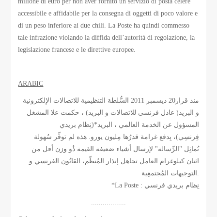
milione di euro per non aver fornito un servizio di posta celere
accessibile e affidabile per la consegna di oggetti di poco valore e
di un peso inferiore ai due chili. La Poste ha quindi commesso
tale infrazione violando la diffida dell’autorità di regolazione, la
legislazione francese e le direttive europee.
ARABIC
منذ قرار20 ديسمبر 2011 السُّلطة التنظيمية للاتصالات الإلكترونية
و البريد( عادل فرنسي للاتصالات و البريد) ، حكمت علا المشغل
المسؤول عن الخدمة العالمي ، البريد*(نِظام بريدي
فِرنسِي)، بِدفع غرامة قدرُها مِليون يورو. هذه لم توفِّر سُهولة
تُماثِل "الرِّسالة" لإرسال أشياء ضعيفة القيمة ذُو وزن أقل من
اثنان كيلوغرام العامل تجاهل إنذار المُنظّم، القانُون الفرنسي و
التوجيهات المُجتمعِية.
*La Poste : نِظام بريدي فرنسي
..................