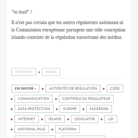
"to lead" ?
Il n'est pas certain que les autres régulateurs nationaux ni
la Commission européenne partagent une telle conception
irlando-centriste de la régulation euroréenne des médias.
INTERNET
MEDIA
EN SAVOIR +
AUTORITÉS DE RÉGULATION
CODE
COMMUNICATION
CONTRÔLE DU RÉGULATEUR
DATA PROTECTION
EUROPE
FACEBOOK
INTERNET
IRLAND
LEGISLATOR
LOI
NATIONAL RULE
PLATFORM