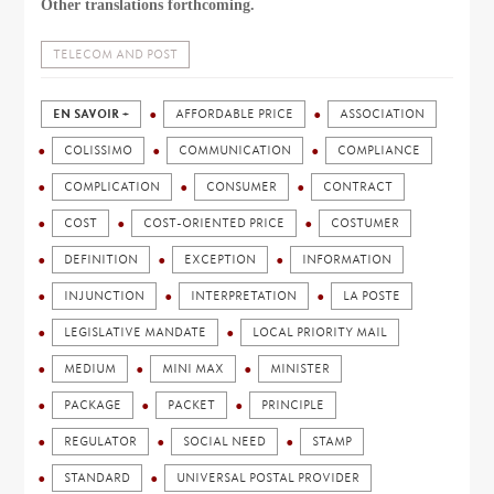
Other translations forthcoming.
TELECOM AND POST
EN SAVOIR +
AFFORDABLE PRICE
ASSOCIATION
COLISSIMO
COMMUNICATION
COMPLIANCE
COMPLICATION
CONSUMER
CONTRACT
COST
COST-ORIENTED PRICE
COSTUMER
DEFINITION
EXCEPTION
INFORMATION
INJUNCTION
INTERPRETATION
LA POSTE
LEGISLATIVE MANDATE
LOCAL PRIORITY MAIL
MEDIUM
MINI MAX
MINISTER
PACKAGE
PACKET
PRINCIPLE
REGULATOR
SOCIAL NEED
STAMP
STANDARD
UNIVERSAL POSTAL PROVIDER