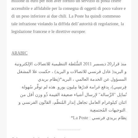
milione di euro per non aver fornito un servizio di posta celere
accessibile e affidabile per la consegna di oggetti di poco valore e
di un peso inferiore ai due chili. La Poste ha quindi commesso
tale infrazione violando la diffida dell’autorità di regolazione, la
legislazione francese e le direttive europee.
ARABIC
منذ قرار20 ديسمبر 2011 السُّلطة التنظيمية للاتصالات الإلكترونية
و البريد( عادل فرنسي للاتصالات و البريد) ، حكمت علا المشغل
المسؤول عن الخدمة العالمي ، البريد*(نِظام بريدي
فِرنسِي)، بِدفع غرامة قدرُها مِليون يورو. هذه لم توفِّر سُهولة
تُماثِل "الرِّسالة" لإرسال أشياء ضعيفة القيمة ذُو وزن أقل من
اثنان كيلوغرام العامل تجاهل إنذار المُنظّم، القانُون الفرنسي و
التوجيهات المُجتمعِية.
*La Poste : نِظام بريدي فرنسي
..................