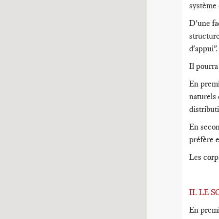
système 
D'une fa
structure
d'appui"
Il pourra
En premi
naturels 
distribut
En secon
préfère e
Les corps
II. LE
En premie