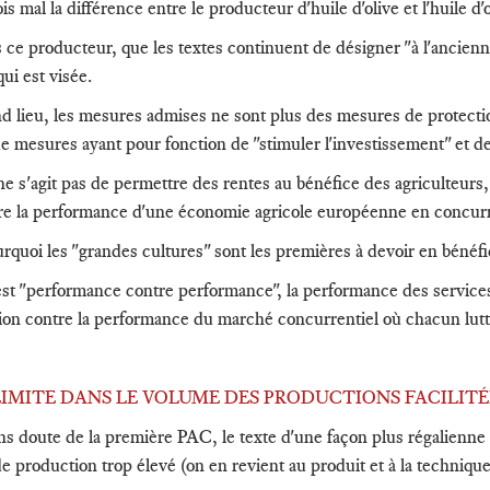
ois mal la différence entre le producteur d'huile d'olive et l'huile d'o
 ce producteur, que les textes continuent de désigner "à l'ancienne
qui est visée.
d lieu, les mesures admises ne sont plus des mesures de protection
 de mesures ayant pour fonction de "stimuler l'investissement" et de 
 ne s'agit pas de permettre des rentes au bénéfice des agriculteurs
tre la performance d'une économie agricole européenne en concur
rquoi les "grandes cultures" sont les premières à devoir en bénéfi
'est "performance contre performance", la performance des service
ion contre la performance du marché concurrentiel où chacun lut
A LIMITE DANS LE VOLUME DES PRODUCTIONS FACILITÉ
ns doute de la première PAC, le texte d'une façon plus régalienne 
 production trop élevé (on en revient au produit et à la technique