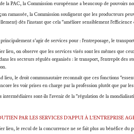
de la PAC, la Commission européenne a beaucoup de pouvoirs nor
çon ramassée, la Commission soulignent que les producteurs peuven
llement) dès l'instant que cela "améliore sensiblement l'efficience
.
 principalement s'agir de services pour : l'entreposage, le transport
er lieu, on observe que les services visés sont les mêmes que ce
dans les secteurs régulés organisés : le transport, l'entrepôt des s
ion.
d lieu, le droit communautaire reconnaît que ces fonctions "essent
ncore les voir prises en charge par la profession plutôt que par les
 intermédiaires sont-ils l'avenir de la "régulation de la mondialisat
 SOUTIEN PAR LES SERVICES D'APPUI À L'ENTREPRISE A
r lieu, le recul de la concurrence ne se fait plus au bénéfice du 