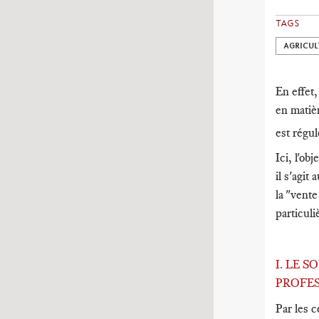
TAGS
AGRICUL
En effet,
en matièr
est régu
Ici, l'ob
il s'agit
la "vent
particul
I. LE 
PROFE
Par les c