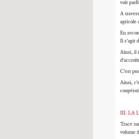
voit parf
A travers
agricole 
En secon
Il s'agit
Ainsi, il
d'accroî
C'est pou
Ainsi, c
coopérat
III. L
Trace sa
volume de