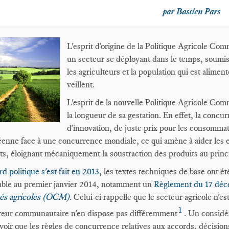
par Bastien Pars
L'esprit d'origine de la Politique Agricole C
un secteur se déployant dans le temps, soumis à
les agriculteurs et la population qui est alimen
veillent.
L'esprit de la nouvelle Politique Agricole Com
la longueur de sa gestation. En effet, la concu
d'innovation, de juste prix pour les consommate
enne face à une concurrence mondiale, ce qui amène à aider les ent
ts, éloignant mécaniquement la soustraction des produits au prin
rd politique s'est fait en 2013
, les textes techniques de base ont ét
able au premier janvier 2014, notamment un
Règlement du 17 dé
és agricoles (OCM)
.
Celui-ci rappelle que le secteur agricole n'e
1
ateur communautaire n'en dispose pas différemment
. Un considér
voir que les règles de concurrence relatives aux accords, décisions e