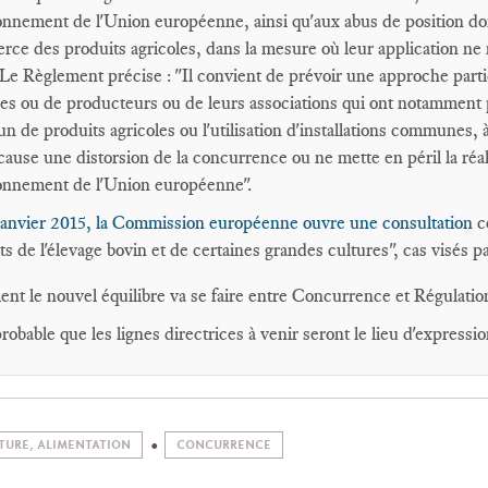
onnement de l'Union européenne, ainsi qu'aux abus de position dom
ce des produits agricoles, dans la mesure où leur application ne me
Le Règlement précise : "Il convient de prévoir une approche partic
les ou de producteurs ou de leurs associations qui ont notamment 
 de produits agricoles ou l'utilisation d'installations communes
cause une distorsion de la concurrence ou ne mette en péril la réalis
onnement de l'Union européenne".
janvier 2015, la Commission européenne ouvre une consultation
co
ts de l'élevage bovin et de certaines grandes cultures", cas visés p
t le nouvel équilibre va se faire entre Concurrence et Régulatio
probable que les lignes directrices à venir seront le lieu d'expressio
TURE, ALIMENTATION
CONCURRENCE