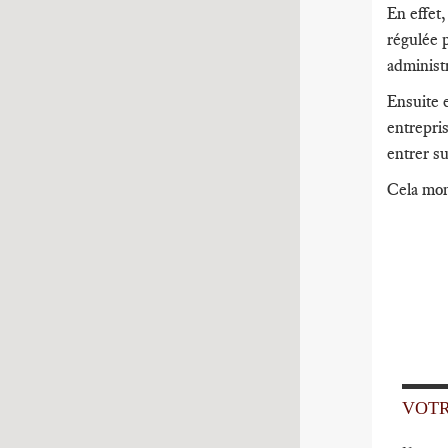
En effet,
régulée p
administ
Ensuite e
entrepri
entrer s
Cela mont
VOT