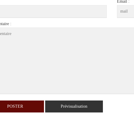
Email :
aire :