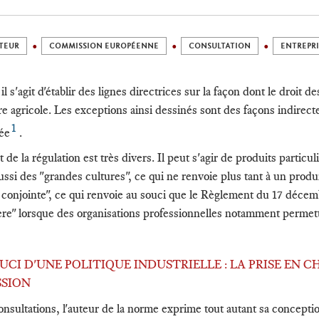
TEUR
COMMISSION EUROPÉENNE
CONSULTATION
ENTREPRI
 il s'agit d'établir des lignes directrices sur la façon dont le droit
e agricole. Les exceptions ainsi dessinés sont des façons indirecte
1
lée
.
jet de la régulation est très divers. Il peut s'agir de produits particu
 aussi des "grandes cultures", ce qui ne renvoie plus tant à un prod
e conjointe", ce qui renvoie au souci que le Règlement du 17 décem
ière" lorsque des organisations professionnelles notamment perme
SOUCI D'UNE POLITIQUE INDUSTRIELLE : LA PRISE EN 
SSION
onsultations, l'auteur de la norme exprime tout autant sa concepti