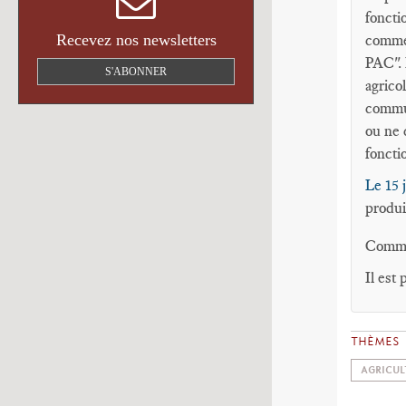
foncti
commer
Recevez nos newsletters
PAC". 
S'ABONNER
agrico
commun
ou ne 
foncti
Le 15 
produi
Commen
Il est 
THÈMES
AGRICUL