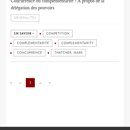
Concurrence ou complémentarité ? A propos de la
délégation des pouvoirs
GÉNÉRALITÉS
EN SAVOIR +
COMPETITION
COMPLÉMENTARITÉ
COMPLEMENTARITY
CONCURRENCE
THATCHER, MARK
«
←
1
→
»