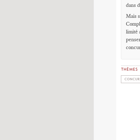
dans d
Mais s
Compli
limité
penser
concur
THÈMES
CONCUR