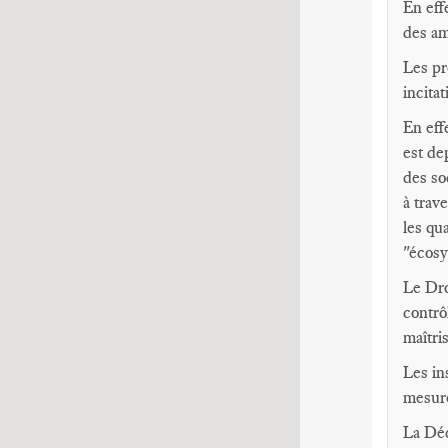
En eff
des a
Les pr
incitat
En effe
est de
des so
à trav
les qu
"écosy
Le Dro
contrô
maîtri
Les in
mesure
La Déc