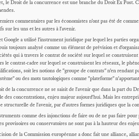
et, le Droit de la concurrence est une branche du Droit Ex Post. 
mendes.
emiers commentaires par les économistes n'ont pas été de comment
ifs sur les uns et les autres à l'avenir.
t Google a utilisé l'instrument juridique par lequel les parties organ
puis toujours analysé comme un élément de prévision et d'organisat
ciétés qui à travers le contrat de société sur lequel se construisent 
ers le contrat-cadre sur lequel se construisent les réseaux, le phé
alifications, soit les notions de "groupe de contrats" n'en rendan
stème" ou des mots tautologiques comme "plateforme" n'apportant 
it de la concurrence ne se saisit de l'avenir que dans la part du Droi
le des concentrations, enjeu majeur aujourd'hui. Mais les entrepris
se structurelle de l'avenir, par d'autres formes juridiques que la co
struments comme des injonctions de faire ou de ne pas faire pou
s provisoires ou conservatoires ne sont pas à la hauteur des enje
ision de la Commission européenne a donc fait une alliance, alliance