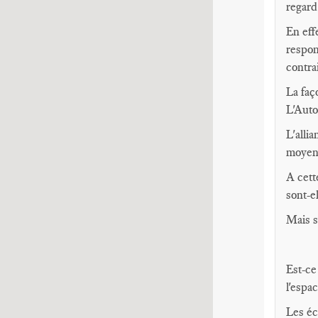
regard
En eff
respon
contrai
La faç
L'Auto
L'alli
moyens
A cett
sont-e
Mais s
Est-ce
l'espa
Les éc