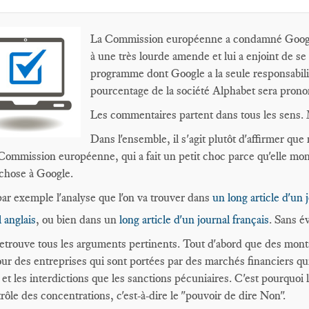
La Commission européenne a condamné Google
à une très lourde amende et lui a enjoint de s
programme dont Google a la seule responsabilit
pourcentage de la société Alphabet sera prono
Les commentaires partent dans tous les sens. M
Dans l'ensemble, il s'agit plutôt d'affirmer qu
 Commission européenne, qui a fait un petit choc parce qu'elle montr
chose à Google.
par exemple l'analyse que l'on va trouver dans
un long article d'un 
l anglais
, ou bien dans un
long article d'un journal français
. Sans é
etrouve tous les arguments pertinents. Tout d'abord que des monta
our des entreprises qui sont portées par des marchés financiers qu
 et les interdictions que les sanctions pécuniaires. C'est pourquoi 
trôle des concentrations, c'est-à-dire le "pouvoir de dire Non".