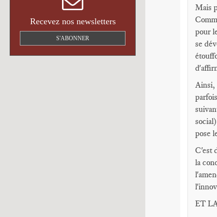
Mais p
Commis
Recevez nos newsletters
pour l
S'ABONNER
se dév
étouff
d'affi
Ainsi,
parfoi
suivan
social
pose l
C'est 
la conc
l'amen
l'innov
ET L