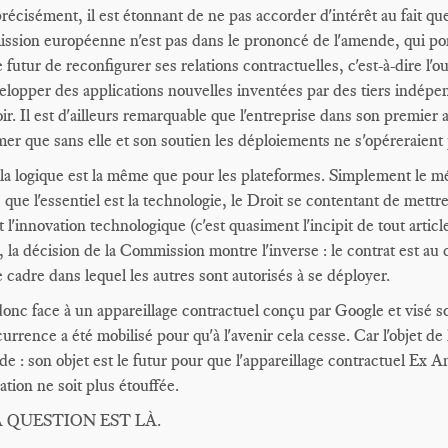
récisément, il est étonnant de ne pas accorder d'intérêt au fait que 
sion européenne n'est pas dans le prononcé de l'amende, qui po
e futur de reconfigurer ses relations contractuelles, c'est-à-dire
elopper des applications nouvelles inventées par des tiers indép
oir. Il est d'ailleurs remarquable que l'entreprise dans son premier
rmer que sans elle et son soutien les déploiements ne s'opéreraient 
 la logique est la même que pour les plateformes. Simplement le méc
s que l'essentiel est la technologie, le Droit se contentant de met
t l'innovation technologique (c'est quasiment l'incipit de tout arti
), la décision de la Commission montre l'inverse : le contrat est au 
e cadre dans lequel les autres sont autorisés à se déployer.
donc face à un appareillage contractuel conçu par Google et visé s
urrence a été mobilisé pour qu'à l'avenir cela cesse. Car l'objet de 
de : son objet est le futur pour que l'appareillage contractuel Ex A
ation ne soit plus étouffée.
A QUESTION EST LÀ.