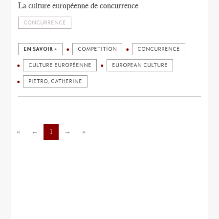
La culture européenne de concurrence
CONCURRENCE
EN SAVOIR +
COMPETITION
CONCURRENCE
CULTURE EUROPÉENNE
EUROPEAN CULTURE
PIETRO, CATHERINE
«
←
1
→
»