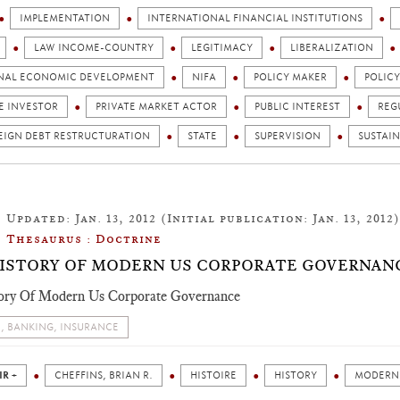
IMPLEMENTATION
INTERNATIONAL FINANCIAL INSTITUTIONS
LAW INCOME-COUNTRY
LEGITIMACY
LIBERALIZATION
NAL ECONOMIC DEVELOPMENT
NIFA
POLICY MAKER
POLIC
E INVESTOR
PRIVATE MARKET ACTOR
PUBLIC INTEREST
REG
EIGN DEBT RESTRUCTURATION
STATE
SUPERVISION
SUSTAI
Updated: Jan. 13, 2012 (Initial publication: Jan. 13, 2012)
Thesaurus : Doctrine
ISTORY OF MODERN US CORPORATE GOVERNAN
ory Of Modern Us Corporate Governance
, BANKING, INSURANCE
IR +
CHEFFINS, BRIAN R.
HISTOIRE
HISTORY
MODERN