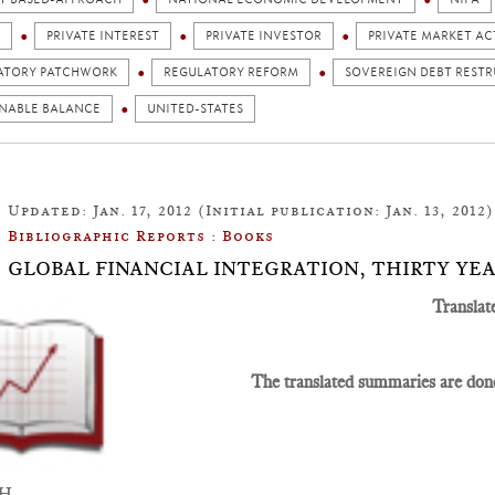
PRIVATE INTEREST
PRIVATE INVESTOR
PRIVATE MARKET A
ATORY PATCHWORK
REGULATORY REFORM
SOVEREIGN DEBT REST
INABLE BALANCE
UNITED-STATES
Updated: Jan. 17, 2012 (Initial publication: Jan. 13, 2012)
Bibliographic Reports : Books
.10: GLOBAL FINANCIAL INTEGRATION, THIRTY Y
Translat
The translated summaries are done
SH