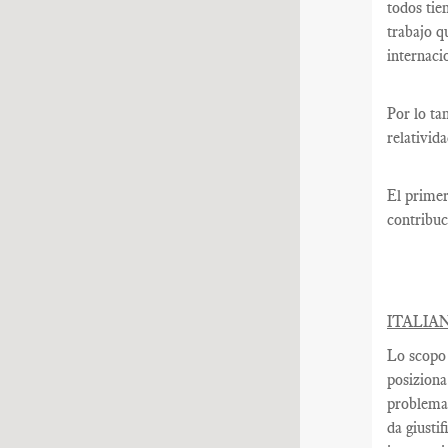
todos tie
trabajo q
internaci
Por lo ta
relativid
El primer
contribuc
ITALIA
Lo scopo 
posiziona
problemat
da giustif