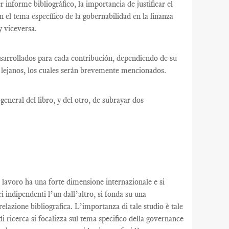
informe bibliográfico, la importancia de justificar el
en el tema específico de la gobernabilidad en la finanza
y viceversa.
desarrollados para cada contribución, dependiendo de su
as lejanos, los cuales serán brevemente mencionados.
eneral del libro, y del otro, de subrayar dos
le lavoro ha una forte dimensione internazionale e si
indipendenti l’un dall’altro, si fonda su una
relazione bibliografica. L’importanza di tale studio è tale
 di ricerca si focalizza sul tema specifico della governance