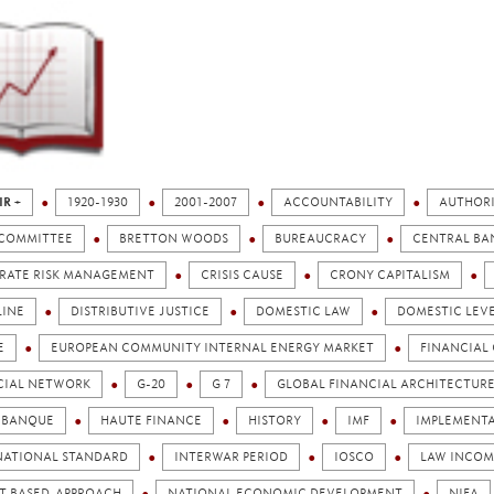
IR +
1920-1930
2001-2007
ACCOUNTABILITY
AUTHOR
 COMMITTEE
BRETTON WOODS
BUREAUCRACY
CENTRAL BA
RATE RISK MANAGEMENT
CRISIS CAUSE
CRONY CAPITALISM
LINE
DISTRIBUTIVE JUSTICE
DOMESTIC LAW
DOMESTIC LEV
E
EUROPEAN COMMUNITY INTERNAL ENERGY MARKET
FINANCIAL 
CIAL NETWORK
G-20
G 7
GLOBAL FINANCIAL ARCHITECTUR
 BANQUE
HAUTE FINANCE
HISTORY
IMF
IMPLEMENT
NATIONAL STANDARD
INTERWAR PERIOD
IOSCO
LAW INCOM
T BASED-APPROACH
NATIONAL ECONOMIC DEVELOPMENT
NIFA