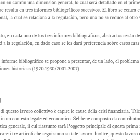
nen en común una dimensión general, lo cual será detallado en el primer 
ue resulta en tres informes bibliográficos sucesivos. El libro se centra 
onal, la cual se relaciona a la regulación, pero uno no se reduce al otro 
nto, en cada uno de los tres informes bibliográficos, abstractos serán 
ad a la regulación, en dado caso se les dará preferencia sobre casos m
 informe bibliográfico se propone a presentar, de un lado, el problema g
iones históricas (1920-1930/2001-2007).
N
di questo lavoro collettivo è capire le cause della crisi finanziaria. Ta
 in un contesto legale ed economico. Sebbene composto da contributori 
ica generale, il cui riassunto sarà l’oggetto principale di questa prima 
icare i tre articoli che seguiranno su tale lavoro. Inoltre, questo lavoro