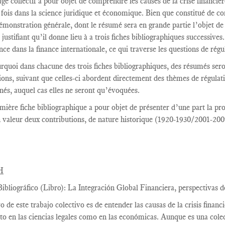
ge collectif a pour objet de comprendre les causes de la crise financiè
a fois dans la science juridique et économique. Bien que constitué de co
émonstration générale, dont le résumé sera en grande partie l’objet de
 justifiant qu’il donne lieu à a trois fiches bibliographiques successives
ce dans la finance internationale, ce qui traverse les questions de régul
rquoi dans chacune des trois fiches bibliographiques, des résumés se
ions, suivant que celles-ci abordent directement des thèmes de régulati
gnés, auquel cas elles ne seront qu’évoquées.
mière fiche bibliographique a pour objet de présenter d’une part la pr
 valeur deux contributions, de nature historique (1920-1930/2001-200
H
ibliográfico (Libro): La Integración Global Financiera, perspectivas de
vo de este trabajo colectivo es de entender las causas de la crisis fina
to en las ciencias legales como en las económicas. Aunque es una colec