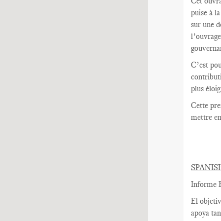
Cet ouvra
puise à l
sur une d
l’ouvrage
gouvernan
C’est pou
contribut
plus éloi
Cette pre
mettre en
SPANIS
Informe B
El objeti
apoya tan