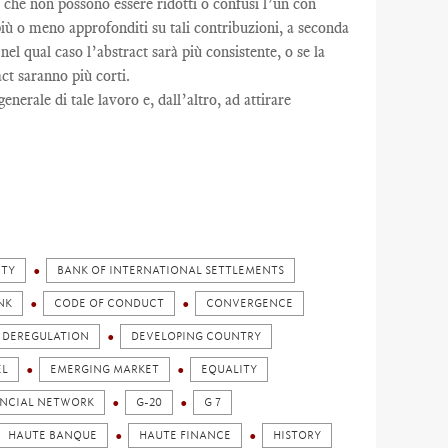
ne che non possono essere ridotti o confusi l’un con
no più o meno approfonditi su tali contribuzioni, a seconda
 nel qual caso l’abstract sarà più consistente, o se la
ct saranno più corti.
nerale di tale lavoro e, dall’altro, ad attirare
ITY
BANK OF INTERNATIONAL SETTLEMENTS
NK
CODE OF CONDUCT
CONVERGENCE
DEREGULATION
DEVELOPING COUNTRY
EL
EMERGING MARKET
EQUALITY
ANCIAL NETWORK
G-20
G 7
HAUTE BANQUE
HAUTE FINANCE
HISTORY