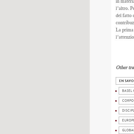
in materi
l’altro. P
del fatto 
contribuz
La prima 
l’attenzi
Other tra
EN SAVO
BASEL
CORPO
DISCIP
EUROP
GLOBA