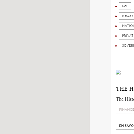
IMF
IOSCO
NATIO
PRIVAT
SOVER
THE H
The Hist
FINANCE
EN SAVO