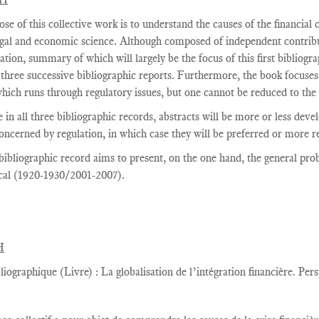
se of this collective work is to understand the causes of the financial 
egal and economic science. Although composed of independent contribut
tion, summary of which will largely be the focus of this first bibliogra
n three successive bibliographic reports. Furthermore, the book focuses 
which runs through regulatory issues, but one cannot be reduced to the 
 in all three bibliographic records, abstracts will be more or less dev
concerned by regulation, in which case they will be preferred or more r
bibliographic record
aims
to present,
on the one hand
,
the general pr
cal
(
1920-1930/2001-2007
).
H
liographique (Livre) : La globalisation de l’intégration financière. Pers