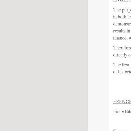
The purpo
in both l
demonstra
results i
finance, 
Therefore
directly 
The
first
of histori
FRENC
Fiche Bib