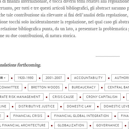
a di finanza internazionale, e tocca diversi temi relativi alla regolazio
ertanto, per tutti e tre questi articoli bibliografici, gli abstract saran
che tale contribuzione sia rilevante ai fini dell’analisi della regolazione,
ione tocchi solo incidentalmente la regolazione, nel qual caso gli abstra
relazione bibliografica punta, da un lato, a presentare la problematica ge
one su due contribuzioni, di natura storica.
.....................
nslations forthcoming.
IR +
1920-1930
2001-2007
ACCOUNTABILITY
AUTHOR
 COMMITTEE
BRETTON WOODS
BUREAUCRACY
CENTRAL BA
RATE RISK MANAGEMENT
CRISIS CAUSE
CRONY CAPITALISM
LINE
DISTRIBUTIVE JUSTICE
DOMESTIC LAW
DOMESTIC LEV
E
FINANCIAL CRISIS
FINANCIAL GLOBAL INTEGRATION
FIN
L FINANCIAL ARCHITECTURE
GLOBALIZATION
GOVERNANCE