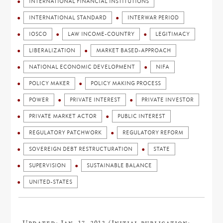
INTERNATIONAL FINANCIAL INSTITUTIONS
INTERNATIONAL STANDARD
INTERWAR PERIOD
IOSCO
LAW INCOME-COUNTRY
LEGITIMACY
LIBERALIZATION
MARKET BASED-APPROACH
NATIONAL ECONOMIC DEVELOPMENT
NIFA
POLICY MAKER
POLICY MAKING PROCESS
POWER
PRIVATE INTEREST
PRIVATE INVESTOR
PRIVATE MARKET ACTOR
PUBLIC INTEREST
REGULATORY PATCHWORK
REGULATORY REFORM
SOVEREIGN DEBT RESTRUCTURATION
STATE
SUPERVISION
SUSTAINABLE BALANCE
UNITED-STATES
Updated: Jan. 17, 2012 (Initial publication: