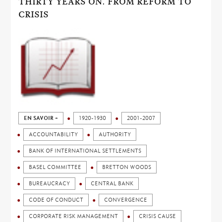
THIRTY YEARS ON. FROM REFORM TO
CRISIS
EN SAVOIR +
1920-1930
2001-2007
ACCOUNTABILITY
AUTHORITY
BANK OF INTERNATIONAL SETTLEMENTS
BASEL COMMITTEE
BRETTON WOODS
BUREAUCRACY
CENTRAL BANK
CODE OF CONDUCT
CONVERGENCE
CORPORATE RISK MANAGEMENT
CRISIS CAUSE