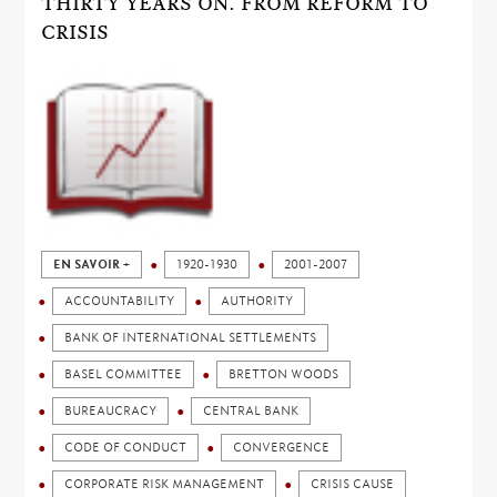
THIRTY YEARS ON. FROM REFORM TO
CRISIS
EN SAVOIR +
1920-1930
2001-2007
ACCOUNTABILITY
AUTHORITY
BANK OF INTERNATIONAL SETTLEMENTS
BASEL COMMITTEE
BRETTON WOODS
BUREAUCRACY
CENTRAL BANK
CODE OF CONDUCT
CONVERGENCE
CORPORATE RISK MANAGEMENT
CRISIS CAUSE