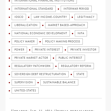
INTERNATIONAL FINANCIAL INSTITUTIONS
INTERNATIONAL STANDARD
INTERWAR PERIOD
IOSCO
LAW INCOME-COUNTRY
LEGITIMACY
LIBERALIZATION
MARKET BASED-APPROACH
NATIONAL ECONOMIC DEVELOPMENT
NIFA
POLICY MAKER
POLICY MAKING PROCESS
POWER
PRIVATE INTEREST
PRIVATE INVESTOR
PRIVATE MARKET ACTOR
PUBLIC INTEREST
REGULATORY PATCHWORK
REGULATORY REFORM
SOVEREIGN DEBT RESTRUCTURATION
STATE
SUPERVISION
SUSTAINABLE BALANCE
UNITED-STATES
Updated: Jan. 17, 2012 (Initial publication: