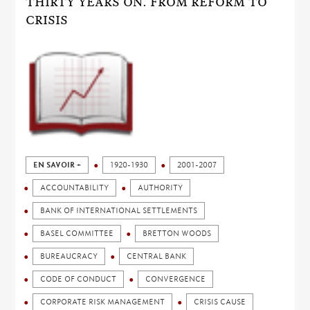
THIRTY YEARS ON. FROM REFORM TO
CRISIS
EN SAVOIR +
1920-1930
2001-2007
ACCOUNTABILITY
AUTHORITY
BANK OF INTERNATIONAL SETTLEMENTS
BASEL COMMITTEE
BRETTON WOODS
BUREAUCRACY
CENTRAL BANK
CODE OF CONDUCT
CONVERGENCE
CORPORATE RISK MANAGEMENT
CRISIS CAUSE