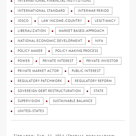
INTERNATIONAL FINANCIAL INSTITUTIONS
INTERNATIONAL STANDARD
INTERWAR PERIOD
IOSCO
LAW INCOME-COUNTRY
LEGITIMACY
LIBERALIZATION
MARKET BASED-APPROACH
NATIONAL ECONOMIC DEVELOPMENT
NIFA
POLICY MAKER
POLICY MAKING PROCESS
POWER
PRIVATE INTEREST
PRIVATE INVESTOR
PRIVATE MARKET ACTOR
PUBLIC INTEREST
REGULATORY PATCHWORK
REGULATORY REFORM
SOVEREIGN DEBT RESTRUCTURATION
STATE
SUPERVISION
SUSTAINABLE BALANCE
UNITED-STATES
Updated: Jan. 17, 2012 (Initial publication: