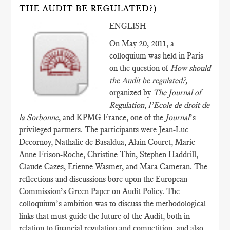
THE AUDIT BE REGULATED?)
ENGLISH
On May 20, 2011, a
colloquium was held in Paris
on the question of
How should
the Audit be regulated?,
organized by
The Journal of
Regulation
,
l’Ecole de droit de
la Sorbonne
, and KPMG France, one of the
Journal
’s
privileged partners. The participants were Jean-Luc
Decornoy, Nathalie de Basaldua, Alain Couret, Marie-
Anne Frison-Roche, Christine Thin, Stephen Haddrill,
Claude Cazes, Etienne Wasmer, and Mara Cameran. The
reflections and discussions bore upon the European
Commission’s Green Paper on Audit Policy. The
colloquium’s ambition was to discuss the methodological
links that must guide the future of the Audit, both in
relation to financial regulation and competition, and also