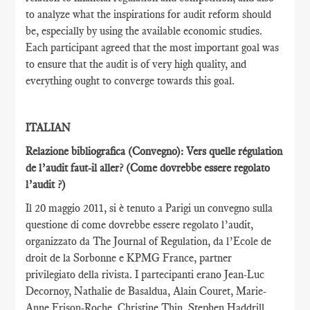
to analyze what the inspirations for audit reform should
be, especially by using the available economic studies.
Each participant agreed that the most important goal was
to ensure that the audit is of very high quality, and
everything ought to converge towards this goal.
ITALIAN
Relazione bibliografica (Convegno): Vers quelle régulation
de l’audit faut-il aller?
(Come dovrebbe essere regolato
l’audit ?)
Il 20 maggio 2011, si è tenuto a Parigi un convegno sulla
questione di come dovrebbe essere regolato l’audit,
organizzato da The Journal of Regulation, da l’Ecole de
droit de la Sorbonne e KPMG France, partner
privilegiato della rivista. I partecipanti erano Jean-Luc
Decornoy, Nathalie de Basaldua, Alain Couret, Marie-
Anne Frison-Roche, Christine Thin, Stephen Haddrill,