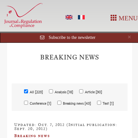
MENU
Cl
×
Subscribe to the newsletter
BREAKING NEWS
All [223]
Analysis [18]
Article [30]
Conference [1]
Breaking news [43]
Text [1]
Updated: Oct. 7, 2012 (Initial publication:
Sept. 20, 2012)
Breaking news