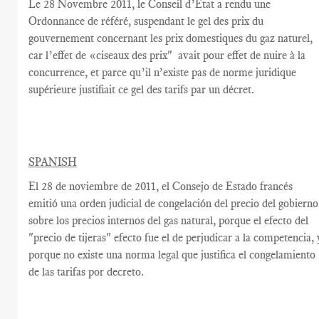
Le
28
Novembre
2011,
le Conseil
d’Etat
a rendu une
Ordonnance de référé, suspendant
le gel des prix
du
gouvernement
concernant les prix
domestiques
du gaz naturel
,
car
l’effet de «
ciseaux
des prix"
avait
pour effet de
nuire à la
concurrence
,
et parce qu’il n’existe pas
de norme
juridique
supérieure
justifiait ce
gel des tarifs par un décret
.
SPANISH
El 28 de noviembre
de 2011, el
Consejo de Estado francés
emitió una orden judicial
de congelación
del precio del
gobierno
sobre los precios internos
del
gas natural,
porque el efecto del
"precio de
tijeras"
efecto fue el de
perjudicar a la competencia
,
porque
no existe una norma
legal
que
justifica
el
congelamiento
de las tarifas
por decreto.