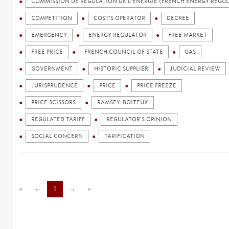
COMMISSION DE RÉGULATION DE L'ENERGIE (FRENCH ENERGY REGU
COMPETITION
COST'S OPERATOR
DECREE
EMERGENCY
ENERGY REGULATOR
FREE MARKET
FREE PRICE
FRENCH COUNCIL OF STATE
GAS
GOVERNMENT
HISTORIC SUPPLIER
JUDICIAL REVIEW
JURISPRUDENCE
PRICE
PRICE FREEZE
PRICE SCISSORS
RAMSEY-BOITEUX
REGULATED TARIFF
REGULATOR'S OPINION
SOCIAL CONCERN
TARIFICATION
«
←
1
→
»