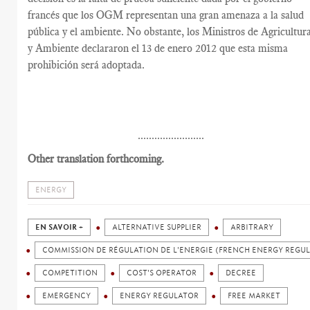
francés que los OGM representan una gran amenaza a la salud
pública y el ambiente. No obstante, los Ministros de Agricultur
y Ambiente declararon el 13 de enero 2012 que esta misma
prohibición será adoptada.
........................
Other translation forthcoming.
ENERGY
EN SAVOIR +
ALTERNATIVE SUPPLIER
ARBITRARY
COMMISSION DE RÉGULATION DE L'ENERGIE (FRENCH ENERGY REGU
COMPETITION
COST'S OPERATOR
DECREE
EMERGENCY
ENERGY REGULATOR
FREE MARKET