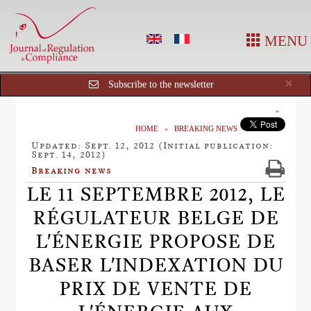
MENU
Cl
×
Subscribe to the newsletter
HOME
BREAKING NEWS
Updated: Sept. 12, 2012 (Initial publication:
Sept. 14, 2012)
Breaking news
LE 11 SEPTEMBRE 2012, LE
RÉGULATEUR BELGE DE
L'ÉNERGIE PROPOSE DE
BASER L'INDEXATION DU
PRIX DE VENTE DE