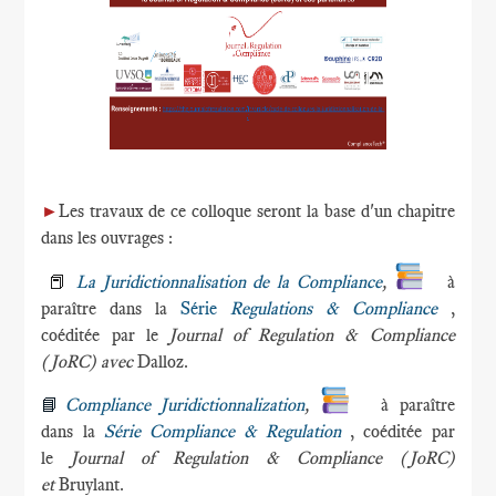
►
Les travaux de ce colloque seront la base d'un chapitre
dans les ouvrages :
📕
La Juridictionnalisation de la Compliance
,
à
paraître dans la
Série
Regulations & Compliance
,
coéditée par le
Journal of Regulation & Compliance
(JoRC) avec
Dalloz.
📘
Compliance Juridictionnalization
,
à paraître
dans la
Série Compliance & Regulation
, coéditée par
le
Journal of Regulation & Compliance (JoRC)
et
Bruylant.