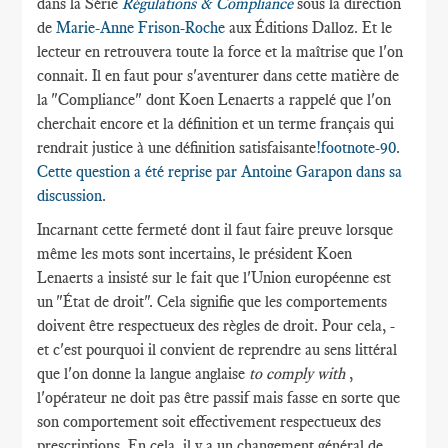
dans la Série
Régulations & Compliance
sous la direction
de
Marie-Anne Frison-Roche
aux Éditions Dalloz. Et le
lecteur en retrouvera toute la force et la maîtrise que l'on
connait. Il en faut pour s'aventurer dans cette matière de
la "Compliance" dont Koen Lenaerts a rappelé que l'on
cherchait encore et la définition et un terme français qui
rendrait justice à une définition satisfaisante
!footnote-90
.
Cette question a été reprise par Antoine Garapon dans sa
discussion
.
Incarnant cette fermeté dont il faut faire preuve lorsque
même les mots sont incertains, le président Koen
Lenaerts a insisté sur le fait que l'Union européenne est
un "État de droit". Cela signifie que les comportements
doivent être respectueux des règles de droit. Pour cela, -
et c'est pourquoi il convient de reprendre au sens littéral
que l'on donne la langue anglaise
to comply with
,
l'opérateur ne doit pas être passif mais fasse en sorte que
son comportement soit effectivement respectueux des
prescriptions. En cela, il y a un changement général de