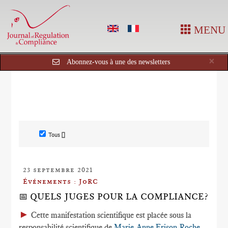
MENU
Cl
×
Abonnez-vous à une des newsletters
Tous []
23 septembre 2021
Événements : JoRC
📅 QUELS JUGES POUR LA COMPLIANCE?
►
Cette manifestation scientifique est placée sous la
responsabilité scientifique de
Marie-Anne Frison-Roche
,