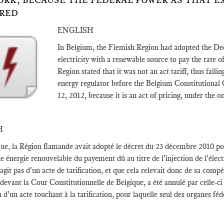
RK, BECAUSE THE FEDERAL POWER AS THAT EX
RED
ENGLISH
In Belgium, the Flemish Region had adopted the D
electricity with a renewable source to pay the rate o
Region stated that it was not an act tariff, thus falli
energy regulator before the Belgium Constitutional C
12, 2012, because it is an act of pricing, under the 
H
ue, la Région flamande avait adopté le décret du 23 décembre 2010 pou
e énergie renouvelable du payement dû au titre de l'injection de l'élect
s'agit pas d'un acte de tarification, et que cela relevait donc de sa com
 devant la Cour Constitutionnelle de Belgique, a été annulé par celle-ci 
en d'un acte touchant à la tarification, pour laquelle seul des organes f