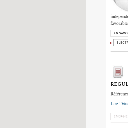
independe
favorable.
EN SAVO
ELECTR
REGUL
Référence
Lire l'ét
ÉNERGIE