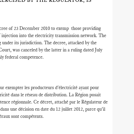
ERCISED BY THE REGULATOR, IS
ecree of 23 December 2010 to exemp those providing
f injection into the electricity transmission network. The
ng under its jurisdiction. The decree, attacked by the
ourt, was canceled by the latter in a ruling dated July
only federal competence.
r exempter les producteurs d'électricité ayant pour
ricité dans le réseau de distribution. La Région posait
pétence régionnale. Ce décret, attaché par le Régulateur de
dans une décision en date du 12 juillet 2012, parce qu'il
édéraux sont compétents.