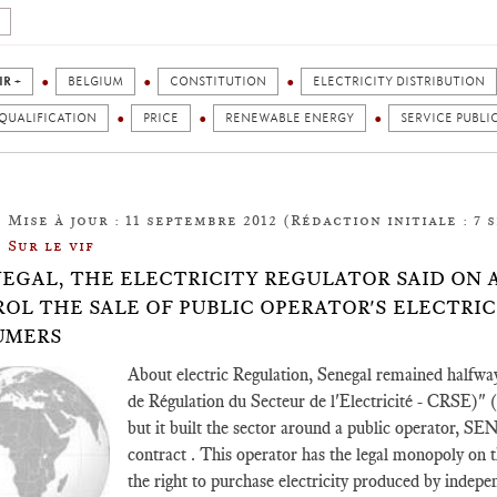
IR +
BELGIUM
CONSTITUTION
ELECTRICITY DISTRIBUTION
 QUALIFICATION
PRICE
RENEWABLE ENERGY
SERVICE PUBLI
Mise à jour : 11 septembre 2012 (Rédaction initiale : 7 
Sur le vif
NEGAL, THE ELECTRICITY REGULATOR SAID ON A
OL THE SALE OF PUBLIC OPERATOR'S ELECTRI
UMERS
About electric Regulation, Senegal remained halfway.
de Régulation du Secteur de l'Electricité - CRSE)" 
but it built the sector around a public operator, 
contract . This operator has the legal monopoly on t
the right to purchase electricity produced by independ