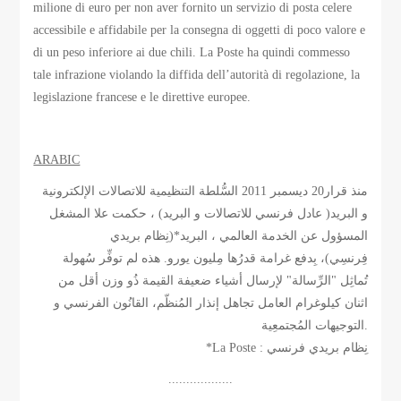
milione di euro per non aver fornito un servizio di posta celere
accessibile e affidabile per la consegna di oggetti di poco valore e
di un peso inferiore ai due chili. La Poste ha quindi commesso
tale infrazione violando la diffida dell’autorità di regolazione, la
legislazione francese e le direttive europee.
ARABIC
منذ قرار20 ديسمبر 2011 السُّلطة التنظيمية للاتصالات الإلكترونية
و البريد( عادل فرنسي للاتصالات و البريد) ، حكمت علا المشغل
المسؤول عن الخدمة العالمي ، البريد*(نِظام بريدي
فِرنسِي)، بِدفع غرامة قدرُها مِليون يورو. هذه لم توفِّر سُهولة
تُماثِل "الرِّسالة" لإرسال أشياء ضعيفة القيمة ذُو وزن أقل من
اثنان كيلوغرام العامل تجاهل إنذار المُنظّم، القانُون الفرنسي و
التوجيهات المُجتمعِية.
*La Poste : نِظام بريدي فرنسي
..................