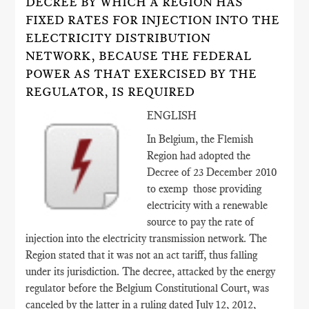
DECREE BY WHICH A REGION HAS
FIXED RATES FOR INJECTION INTO THE
ELECTRICITY DISTRIBUTION
NETWORK, BECAUSE THE FEDERAL
POWER AS THAT EXERCISED BY THE
REGULATOR, IS REQUIRED
ENGLISH
In Belgium, the Flemish
Region had adopted the
Decree of 23 December 2010
to exemp those providing
electricity with a renewable
source to pay the rate of
injection into the electricity transmission network. The
Region stated that it was not an act tariff, thus falling
under its jurisdiction. The decree, attacked by the energy
regulator before the Belgium Constitutional Court, was
canceled by the latter in a ruling dated July 12, 2012,