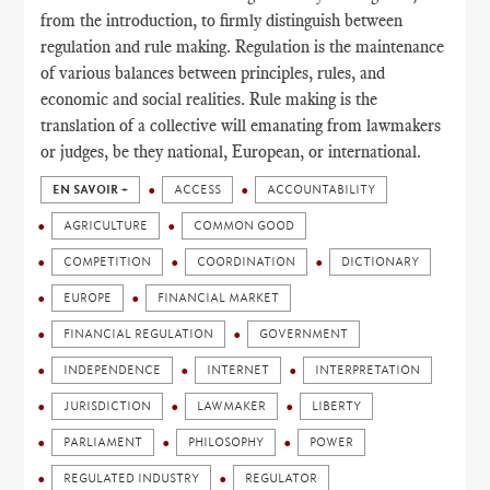
from the introduction, to firmly distinguish between
regulation and rule making. Regulation is the maintenance
of various balances between principles, rules, and
economic and social realities. Rule making is the
translation of a collective will emanating from lawmakers
or judges, be they national, European, or international.
EN SAVOIR +
ACCESS
ACCOUNTABILITY
AGRICULTURE
COMMON GOOD
COMPETITION
COORDINATION
DICTIONARY
EUROPE
FINANCIAL MARKET
FINANCIAL REGULATION
GOVERNMENT
INDEPENDENCE
INTERNET
INTERPRETATION
JURISDICTION
LAWMAKER
LIBERTY
PARLIAMENT
PHILOSOPHY
POWER
REGULATED INDUSTRY
REGULATOR