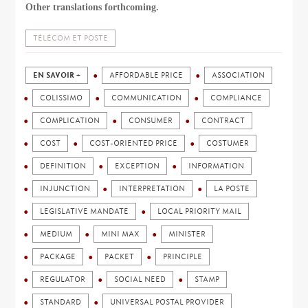
Other translations forthcoming.
TÉLÉCOM ET POSTE
EN SAVOIR +
AFFORDABLE PRICE
ASSOCIATION
COLISSIMO
COMMUNICATION
COMPLIANCE
COMPLICATION
CONSUMER
CONTRACT
COST
COST-ORIENTED PRICE
COSTUMER
DEFINITION
EXCEPTION
INFORMATION
INJUNCTION
INTERPRETATION
LA POSTE
LEGISLATIVE MANDATE
LOCAL PRIORITY MAIL
MEDIUM
MINI MAX
MINISTER
PACKAGE
PACKET
PRINCIPLE
REGULATOR
SOCIAL NEED
STAMP
STANDARD
UNIVERSAL POSTAL PROVIDER