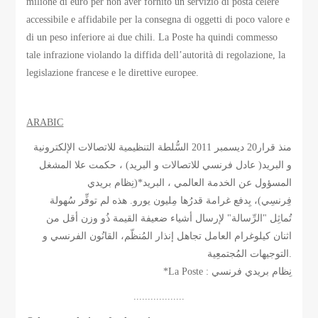
milione di euro per non aver fornito un servizio di posta celere
accessibile e affidabile per la consegna di oggetti di poco valore e
di un peso inferiore ai due chili. La Poste ha quindi commesso
tale infrazione violando la diffida dell’autorità di regolazione, la
legislazione francese e le direttive europee.
ARABIC
منذ قرار20 ديسمبر 2011 السُّلطة التنظيمية للاتصالات الإلكترونية
و البريد( عادل فرنسي للاتصالات و البريد) ، حكمت علا المشغل
المسؤول عن الخدمة العالمي ، البريد*(نِظام بريدي
فِرنسِي)، بِدفع غرامة قدرُها مِليون يورو. هذه لم توفِّر سُهولة
تُماثِل "الرِّسالة" لإرسال أشياء ضعيفة القيمة ذُو وزن أقل من
اثنان كيلوغرام العامل تجاهل إنذار المُنظّم، القانُون الفرنسي و
التوجيهات المُجتمعِية.
*La Poste : نِظام بريدي فرنسي
..................