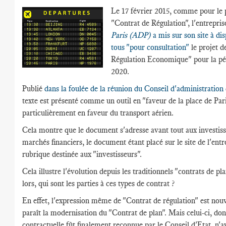
Le 17 février 2015, comme pour le 
"Contrat de Régulation", l'entrepri
Paris (ADP)
a mis sur son site à di
tous "pour consultation"
le projet d
Régulation Economique" pour la pé
2020.
Publié
dans la foulée de la réunion du Conseil d'administratio
texte est présenté comme un outil en "faveur de la place de Pari
particulièrement en faveur du transport aérien.
Cela montre que le document s'adresse avant tout aux investiss
marchés financiers, le document étant placé sur le site de l'entr
rubrique destinée aux "investisseurs".
Cela illustre l'évolution depuis les traditionnels "contrats de pl
lors, qui sont les parties à ces types de contrat ?
En effet, l'expression même de "Contrat de régulation" est nouv
paraît la modernisation du "Contrat de plan". Mais celui-ci, don
contractuelle fût finalement reconnue par le Conseil d'Etat, n'a