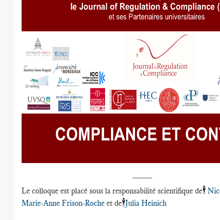
____
🕴️
Le colloque est placé sous la responsabilité scientifique de
Nic
🕴️
Marie-Anne Frison-Roche
et de
Julia Heinich
____