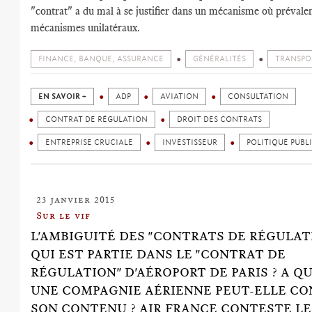
"contrat" a du mal à se justifier dans un mécanisme où prévale
mécanismes unilatéraux.
FINANCE, BANQUE, ASSURANCE
GÉNÉRALITÉS
TRANSPO
EN SAVOIR +
ADP
AVIATION
CONSULTATION
CONTRAT DE RÉGULATION
DROIT DES CONTRATS
ENTREPRISE CRUCIALE
INVESTISSEUR
POLITIQUE PUBL
23 janvier 2015
Sur le vif
L'AMBIGUITÉ DES "CONTRATS DE RÉGULATI
QUI EST PARTIE DANS LE "CONTRAT DE
RÉGULATION" D'AÉROPORT DE PARIS ? A Q
UNE COMPAGNIE AÉRIENNE PEUT-ELLE C
SON CONTENU ? AIR FRANCE CONTESTE LE