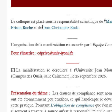
____
🕴️
Le colloque est placé sous la responsabilité scientifique de
Mar
🕴️
Frison-Roche
et de
Jean-Christophe Roda
.
____
L'organisation de la manifestation est assurée par l'
Equipe Loui
Pour s'inscrire : edprive@univ-lyon3.fr
_____
🧮La manifestation se déroulera à l'Université Jean Mou
(Campus des Quais, salle Caillemer), le 25 septembre 2026.
_____
Présentation du thème :
Les clauses de compliance sont nomb
ont été étonnamment peu étudiées, ce qui handicapte le dév
cette pratique. Pourtant
L'obligation de compliance
que l'on 
si souvent à travers la source qu'est la responsabilité civile, s