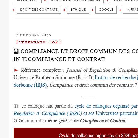
DROIT DES CONTRATS
ETHIQUE
GOOGLE
INFRA
7 octobre 2026
Événements : JoRC
🧮 COMPLIANCE ET DROIT COMMUN DES C
IN 🏗️COMPLIANCE ET CONTRAT
►
Référence complète
:
Journal of Regulation & Compli
Université Panthéon-Sorbonne (Paris I),
Institut de recherche 
Sorbonne (IRJS)
,
Compliance et droit commun des contrats
, 
____
🏗️ ce colloque fait partie du
cycle de colloques organisé pa
Regulation & Compliance (JoRC)
et ses Universités partenair
2026 autour du thème général de
Compliance et Contrat
.