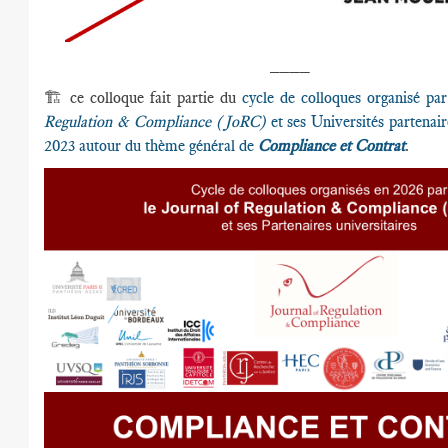
____
🏗️ ce colloque fait partie du
cycle de colloques organisé pa
Regulation & Compliance (JoRC)
et ses Universités partenair
2023 autour du thème général de
Compliance et Contrat
.