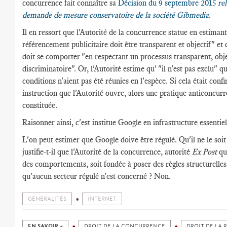
concurrence fait connaître sa
Décision du 9 septembre 2015
re
demande de mesure conservatoire de la société Gibmedia
.
Il en ressort que l'Autorité de la concurrence statue en estiman
référencement publicitaire doit être transparent et objectif" et
doit se comporter "en respectant un processus transparent, obje
discriminatoire". Or, l'Autorité estime qu' "il n'est pas exclu" q
conditions n'aient pas été réunies en l'espèce. Si cela était con
instruction que l'Autorité ouvre, alors une pratique anticoncurre
constituée.
Raisonner ainsi, c'est institue Google en infrastructure essentiel
L'on peut estimer que Google doive être régulé. Qu'il ne le soit
justifie-t-il que l'Autorité de la concurrence, autorité
Ex Post
qu
des comportements, soit fondée à poser des règles structurelles
qu'aucun secteur régulé n'est concerné ? Non.
GÉNÉRALITÉS
INTERNET
EN SAVOIR +
DROIT DE LA CONCURRENCE
DROIT DE LA 