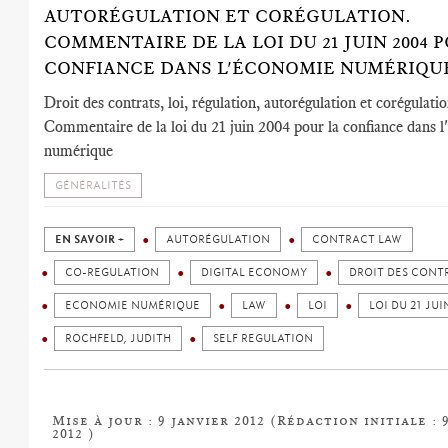
AUTORÉGULATION ET CORÉGULATION.
COMMENTAIRE DE LA LOI DU 21 JUIN 2004 
CONFIANCE DANS L'ÉCONOMIE NUMÉRIQU
Droit des contrats, loi, régulation, autorégulation et corégulatio
Commentaire de la loi du 21 juin 2004 pour la confiance dans 
numérique
GÉNÉRALITÉS
EN SAVOIR +
AUTORÉGULATION
CONTRACT LAW
CO-REGULATION
DIGITAL ECONOMY
DROIT DES CONT
ECONOMIE NUMÉRIQUE
LAW
LOI
LOI DU 21 JUI
ROCHFELD, JUDITH
SELF REGULATION
Mise à jour : 9 janvier 2012 (Rédaction initiale : 
2012 )