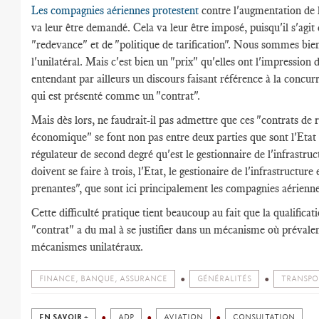
Les compagnies aériennes protestent
contre l'augmentation de l
va leur être demandé. Cela va leur être imposé, puisqu'il s'agit
"redevance" et de "politique de tarification". Nous sommes bie
l'unilatéral. Mais c'est bien un "prix" qu'elles ont l'impression 
entendant par ailleurs un discours faisant référence à la concur
qui est présenté comme un "contrat".
Mais dès lors, ne faudrait-il pas admettre que ces "contrats de 
économique" se font non pas entre deux parties que sont l'Etat 
régulateur de second degré qu'est le gestionnaire de l'infrastruc
doivent se faire à trois, l'Etat, le gestionaire de l'infrastructure 
prenantes", que sont ici principalement les compagnies aérienne
Cette difficulté pratique tient beaucoup au fait que la qualificat
"contrat" a du mal à se justifier dans un mécanisme où prévale
mécanismes unilatéraux.
FINANCE, BANQUE, ASSURANCE
GÉNÉRALITÉS
TRANSPO
EN SAVOIR +
ADP
AVIATION
CONSULTATION