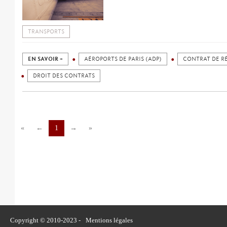
TRANSPORTS
EN SAVOIR +
AÉROPORTS DE PARIS (ADP)
CONTRAT DE R
DROIT DES CONTRATS
«
←
1
→
»
Copyright © 2010-2023 -
Mentions légales