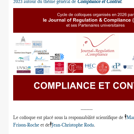
2023 autour du thème général de
Compliance et Contrat
.
____
🕴️
Le colloque est placé sous la responsabilité scientifique de
Mar
🕴️
Frison-Roche
et de
Jean-Christophe Roda
.