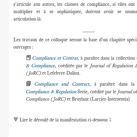
s'articule aux autres, les clauses de compliance, si elles ont
multiplier et à se sophistiquer, doivent avoir se soume
articulation-là.
____
Les travaux de ce colloque seront la base d'un chapitre spéci
ouvrages :
📕
Compliance et Contrat
,
à paraître dans la collection
& Compliance
, coéditée par le
Journal of Regulation
(JoRC)
et Lefebvre-Dalloz.
📘
Compliance and Contract
, à paraître dans la 
Compliance & Regulation
Serie, coédité par le
Journal o
Compliance (JoRC)
et Bruylant (Larcier-Intersentia)
🔻
Lire le déroulé de la manifestation ci-dessous ⤵️