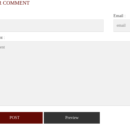
R COMMENT
Email :
t :