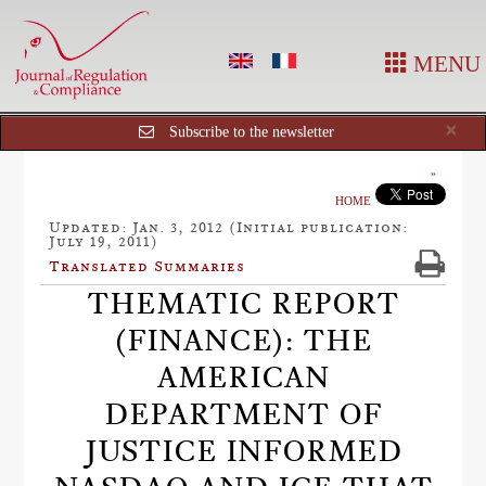
MENU
Cl
×
Subscribe to the newsletter
HOME
Updated: Jan. 3, 2012 (Initial publication:
July 19, 2011)
Translated Summaries
THEMATIC REPORT
(FINANCE): THE
AMERICAN
DEPARTMENT OF
JUSTICE INFORMED