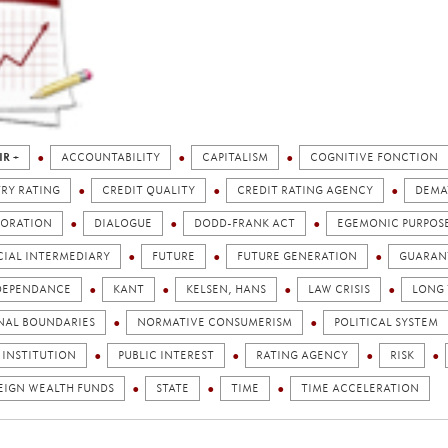
IR +
ACCOUNTABILITY
CAPITALISM
COGNITIVE FONCTION
RY RATING
CREDIT QUALITY
CREDIT RATING AGENCY
DEMA
IORATION
DIALOGUE
DODD-FRANK ACT
EGEMONIC PURPOS
CIAL INTERMEDIARY
FUTURE
FUTURE GENERATION
GUARAN
DEPENDANCE
KANT
KELSEN, HANS
LAW CRISIS
LONG
NAL BOUNDARIES
NORMATIVE CONSUMERISM
POLITICAL SYSTEM
 INSTITUTION
PUBLIC INTEREST
RATING AGENCY
RISK
EIGN WEALTH FUNDS
STATE
TIME
TIME ACCELERATION