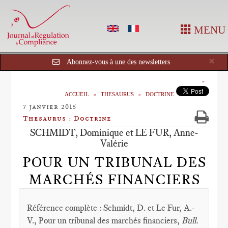
MENU
Cl
×
Abonnez-vous à une des newsletters
ACCUEIL
THESAURUS
DOCTRINE
7 janvier 2015
Thesaurus : Doctrine
SCHMIDT, Dominique et LE FUR, Anne-
Valérie
POUR UN TRIBUNAL DES
MARCHÉS FINANCIERS
Référence complète : Schmidt, D. et Le Fur, A.-
V., Pour un tribunal des marchés financiers,
Bull.