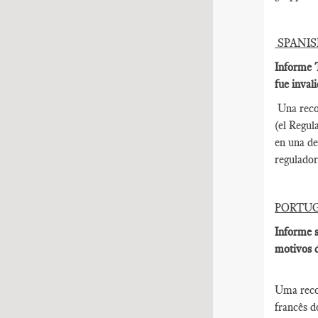
SPANI
Informe T
fue inval
Una reco
(el Regul
en una de
regulador
PORTU
Informe s
motivos d
Uma reco
francês d