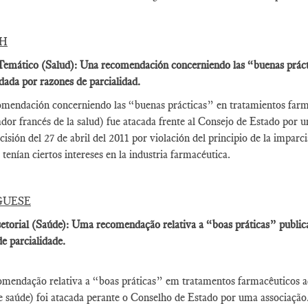
SH
emático (Salud): Una recomendación concerniendo las “buenas práctic
idada por razones de parcialidad.
mendación concerniendo las “buenas prácticas” en tratamientos farm
ador francés de la salud) fue atacada frente al Consejo de Estado por 
cisión del 27 de abril del 2011 por violación del principio de la impar
 tenían ciertos intereses en la industria farmacéutica.
GUESE
etorial (Saúde): Uma recomendação relativa a “boas práticas” publica
e parcialidade.
mendação relativa a “boas práticas” em tratamentos farmacêuticos 
e saúde) foi atacada perante o Conselho de Estado por uma associação.