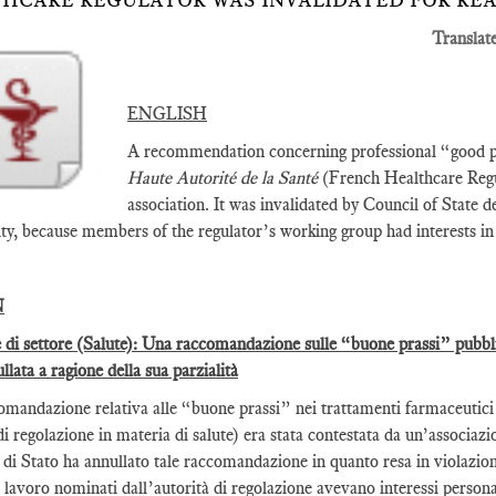
HCARE REGULATOR WAS INVALIDATED FOR REA
Translat
ENGLISH
A recommendation concerning professional “good pr
Haute Autorité de la Santé
(French Healthcare Regu
association. It was invalidated by Council of State de
ity, because members of the regulator’s working group had interests in
N
 di settore (Salute): Una raccomandazione sulle “buone prassi” pubblica
llata a ragione della sua parzialità
mandazione relativa alle “buone prassi” nei trattamenti farmaceutici r
i regolazione in materia di salute) era stata contestata da un’associazion
 di Stato ha annullato tale raccomandazione in quanto resa in violazion
 lavoro nominati dall’autorità di regolazione avevano interessi persona