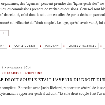
s organismes, des "agences" peuvent prendre des "lignes générales", ne 
elles les commissions prendre de véritables décisions. Celles-ci sont b
" de celui-ci, celui dont la solution est affectée par la décision particu
eauté et l'efficacité du "droit souple". Le juge, après l'avoir vanté, lui
ITÉS
IR +
CONSEIL D’ETAT
HARD LAW
LIGNES DIRECTRICES
5 novembre 2014
Thesaurus : Doctrine
 LE DROIT SOUPLE ÉTAIT L'AVENIR DU DROIT DUR
 complète : Entretien avec Jacky Richard, rapporteur général de la sec
ytermann, rapporteur général adjoint, "Et si le droit souple était l'ave