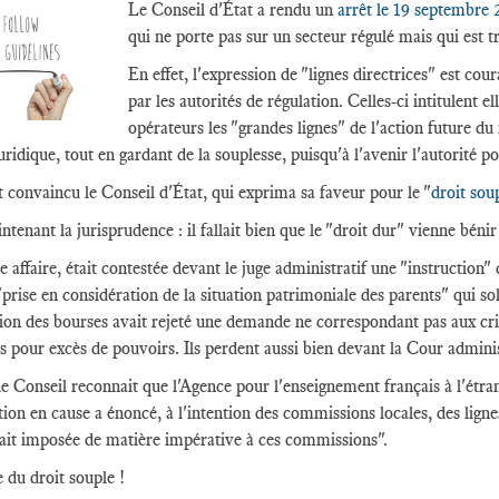
Le Conseil d'État a rendu un
arrêt le 19 septembre 
qui ne porte pas sur un secteur régulé mais qui est t
En effet, l'expression de "lignes directrices" est co
par les autorités de régulation. Celles-ci intitulent
opérateurs les "grandes lignes" de l'action future du 
uridique, tout en gardant de la souplesse, puisqu'à l'avenir l'autorité p
t convaincu le Conseil d'État, qui exprima sa faveur pour le "
droit sou
tenant la jurisprudence : il fallait bien que le "droit dur" vienne bénir 
e affaire, était contestée devant le juge administratif une "instruction"
 "prise en considération de la situation patrimoniale des parents" qui so
tion des bourses avait rejeté une demande ne correspondant pas aux crit
s pour excès de pouvoirs. Ils perdent aussi bien devant la Cour adminis
 le Conseil reconnait que l'Agence pour l'enseignement français à l'étr
ction en cause a énoncé, à l'intention des commissions locales, des ligne
rait imposée de matière impérative à ces commissions".
du droit souple !