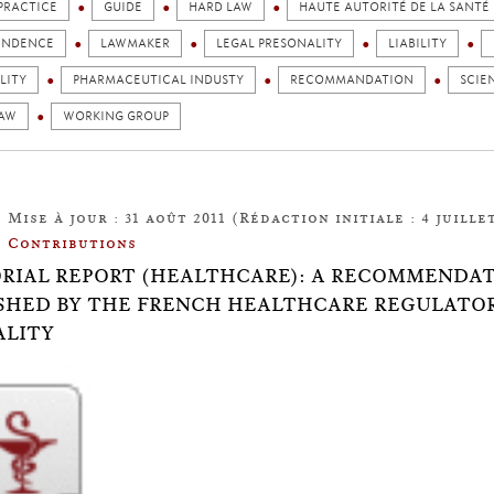
PRACTICE
GUIDE
HARD LAW
HAUTE AUTORITÉ DE LA SANTÉ
ENDENCE
LAWMAKER
LEGAL PRESONALITY
LIABILITY
LITY
PHARMACEUTICAL INDUSTY
RECOMMANDATION
SCIE
LAW
WORKING GROUP
Mise à jour : 31 août 2011 (Rédaction initiale : 4 juillet
Contributions
RIAL REPORT (HEALTHCARE): A RECOMMENDA
SHED BY THE FRENCH HEALTHCARE REGULATOR
ALITY