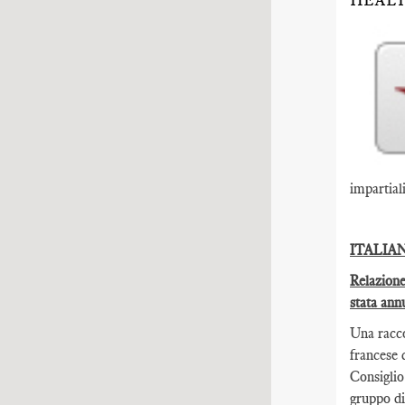
HEALT
impartial
ITALIA
Relazione
stata annu
Una racco
francese d
Consiglio
gruppo di