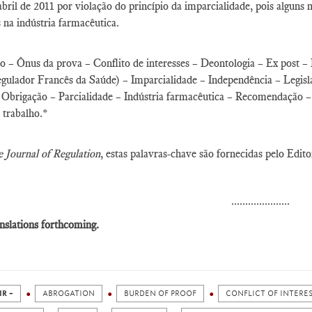
abril de 2011 por violação do princípio da imparcialidade, pois algun
s na indústria farmacêutica.
 – Ônus da prova – Conflito de interesses – Deontologia – Ex post –
gulador Francês da Saúde) – Imparcialidade – Independência – Legis
Obrigação – Parcialidade – Indústria farmacêutica – Recomendação – C
 trabalho.*
 Journal of Regulation
, estas palavras-chave são fornecidas pelo Edito
.....................
nslations forthcoming.
IR +
ABROGATION
BURDEN OF PROOF
CONFLICT OF INTERE