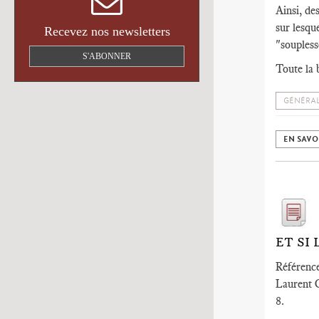
Ainsi, de
sur lesqu
Recevez nos newsletters
"souplesse
S'ABONNER
Toute la b
GÉNÉRAL
EN SAVO
ET SI
Référence
Laurent C
8.