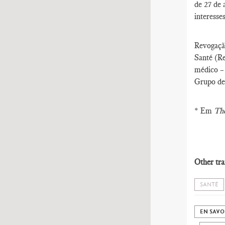
de 27 de 
interesse
Revogação
Santé (Re
médico – 
Grupo de
* Em
The
Other tra
SANTÉ
EN SAVO