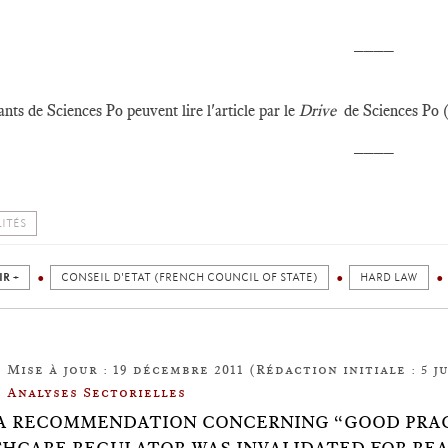
____
ants de Sciences Po peuvent lire l'article par le
Drive
de Sciences Po 
____
ITÉS
IR +
CONSEIL D'ETAT (FRENCH COUNCIL OF STATE)
HARD LAW
Mise à jour : 19 décembre 2011 (Rédaction initiale : 5 ju
Analyses Sectorielles
5: A RECOMMENDATION CONCERNING “GOOD PRA