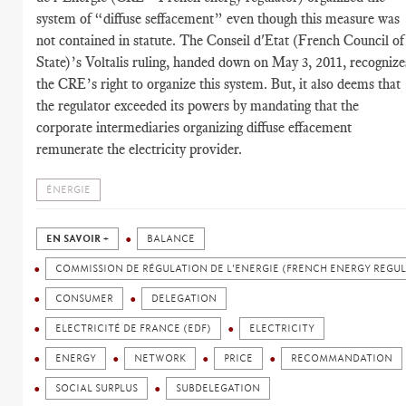
system of “diffuse seffacement” even though this measure was
not contained in statute. The Conseil d'Etat (French Council of
State)’s Voltalis ruling, handed down on May 3, 2011, recognize
the CRE’s right to organize this system. But, it also deems that
the regulator exceeded its powers by mandating that the
corporate intermediaries organizing diffuse effacement
remunerate the electricity provider.
ÉNERGIE
EN SAVOIR +
BALANCE
COMMISSION DE RÉGULATION DE L'ENERGIE (FRENCH ENERGY REGU
CONSUMER
DELEGATION
ELECTRICITÉ DE FRANCE (EDF)
ELECTRICITY
ENERGY
NETWORK
PRICE
RECOMMANDATION
SOCIAL SURPLUS
SUBDELEGATION