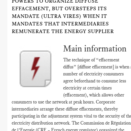
POWERS TO ORGANIZE DIFFUSE
EFFACEMENT, BUT OVERSTEPS ITS
MANDATE (ULTRA VIRES) WHEN IT
MANDATES THAT INTERMEDIARIES
REMUNERATE THE ENERGY SUPPLIER
Main information
The technique of “effacement
diffus” [diffuse effacement] is when 
number of electricity consumers
agree beforehand to consume less
electricity at certain times
(effacement), which allows other
consumers to use the network at peak hours. Corporate
intermediaries arrange these diffuse effacements, thereby
participating in the adjustment system vital to the security of th
electricity distribution network. The Commission de Régulation
de l’Energie (CRE – French energy regulator) organized the