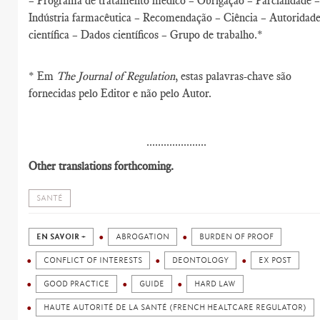
– Programa de tratamento médico – Obrigação – Parcialidade –
Indústria farmacêutica – Recomendação – Ciência – Autoridad
científica – Dados científicos – Grupo de trabalho.*
* Em
The Journal of Regulation
, estas palavras-chave são
fornecidas pelo Editor e não pelo Autor.
.....................
Other translations forthcoming.
SANTÉ
EN SAVOIR +
ABROGATION
BURDEN OF PROOF
CONFLICT OF INTERESTS
DEONTOLOGY
EX POST
GOOD PRACTICE
GUIDE
HARD LAW
HAUTE AUTORITÉ DE LA SANTÉ (FRENCH HEALTCARE REGULATOR)