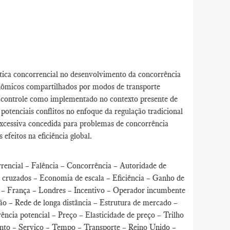
ítica concorrencial no desenvolvimento da concorrência
nômicos compartilhados por modos de transporte
do controle como implementado no contexto presente de
potenciais conflitos no enfoque da regulação tradicional
excessiva concedida para problemas de concorrência
feitos na eficiência global.
encial – Falência – Concorrência – Autoridade de
s cruzados – Economia de escala – Eficiência – Ganho de
xo – França – Londres – Incentivo – Operador incumbente
ção – Rede de longa distância – Estrutura de mercado –
ncia potencial – Preço – Elasticidade de preço – Trilho
ento – Serviço – Tempo – Transporte – Reino Unido –