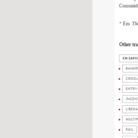
Comunida
* Em
The
Other tra
EN SAVO
BANKR
CROSS-
ENTRY
INCEN
LIBERA
MULTI
RAIL