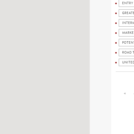
ENTRY
GREAT
INTER
MARKE
POTEN
ROAD 
UNITE
«