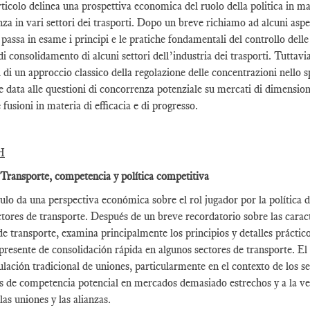
ticolo delinea una prospettiva economica del ruolo della politica in ma
za in vari settori dei trasporti. Dopo un breve richiamo ad alcuni aspet
o passa in esame i principi e le pratiche fondamentali del controllo del
di consolidamento di alcuni settori dell’industria dei trasporti. Tuttavi
 di un approccio classico della regolazione delle concentrazioni nello sp
e data alle questioni di concorrenza potenziale su mercati di dimensioni 
 fusioni in materia di efficacia e di progresso.
H
 Transporte, competencia y política competitiva
culo da una perspectiva económica sobre el rol jugador por la política 
ctores de transporte. Después de un breve recordatorio sobre las cara
e transporte, examina principalmente los principios y detalles práctic
presente de consolidación rápida en algunos sectores de transporte. El 
gulación tradicional de uniones, particularmente en el contexto de los 
s de competencia potencial en mercados demasiado estrechos y a la ve
las uniones y las alianzas.