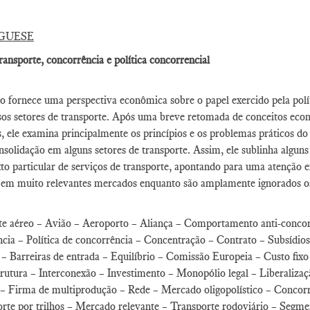
GUESE
ransporte, concorrência e política concorrencial
go fornece uma perspectiva econômica sobre o papel exercido pela pol
sos setores de transporte. Após uma breve retomada de conceitos eco
s, ele examina principalmente os princípios e os problemas práticos 
nsolidação em alguns setores de transporte. Assim, ele sublinha alguns 
to particular de serviços de transporte, apontando para uma atenção 
 em muito relevantes mercados enquanto são amplamente ignorados os e
e aéreo – Avião – Aeroporto – Aliança – Comportamento anti-concorr
cia – Política de concorrência – Concentração – Contrato – Subsídio
a – Barreiras de entrada – Equilíbrio – Comissão Europeia – Custo fi
trutura – Interconexão – Investimento – Monopólio legal – Liberaliza
– Firma de multiprodução – Rede – Mercado oligopolístico – Concorrê
rte por trilhos – Mercado relevante – Transporte rodoviário – Segm