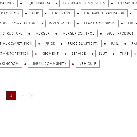
 BARRIER
EQUILIBRIUM
EUROPEAN COMMISSION
EXEMPTIO
ER LONDON
HUB
INCENTIVE
INCUMBENT OPERATOR
MODEL COMPETITION
INVESTMENT
LEGAL MONOPOLY
LIBE
T STRUCTURE
MERGER
MERGER CONTROL
MULTIPRODUCT F
TIAL COMPETITION
PRICE
PRICE ELASTICITY
RAIL
RA
TRANSPORTATION
SEGMENT
SERVICE
SLUT
TIME
D KINGDOM
URBAN COMMUNITY
VEHICULE
←
1
→
»