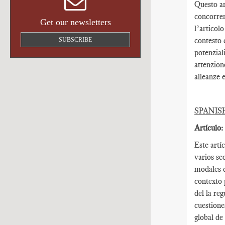
Questo ar
concorren
Get our newsletters
l’articol
contesto 
SUBSCRIBE
potenziali
attenzion
alleanze e
SPANIS
Artículo:
Este artí
varios se
modales d
contexto 
del la re
cuestione
global de 