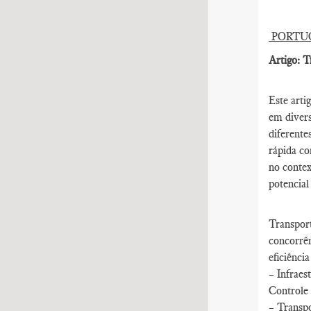
PORTU
Artigo: T
Este arti
em diver
diferente
rápida co
no contex
potencial
Transport
concorrên
eficiênci
– Infraes
Controle 
– Transpo