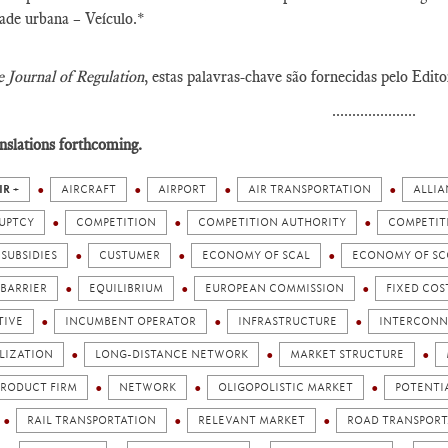
de urbana – Veículo.*
 Journal of Regulation
, estas palavras-chave são fornecidas pelo Edito
.....................
nslations forthcoming.
IR +
AIRCRAFT
AIRPORT
AIR TRANSPORTATION
ALLIA
UPTCY
COMPETITION
COMPETITION AUTHORITY
COMPETIT
SUBSIDIES
CUSTUMER
ECONOMY OF SCAL
ECONOMY OF SC
 BARRIER
EQUILIBRIUM
EUROPEAN COMMISSION
FIXED COS
TIVE
INCUMBENT OPERATOR
INFRASTRUCTURE
INTERCONN
LIZATION
LONG-DISTANCE NETWORK
MARKET STRUCTURE
PRODUCT FIRM
NETWORK
OLIGOPOLISTIC MARKET
POTENTI
RAIL TRANSPORTATION
RELEVANT MARKET
ROAD TRANSPORT