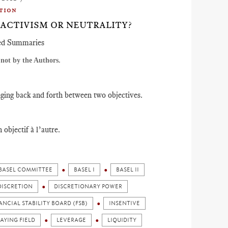
tion
 ACTIVISM OR NEUTRALITY?
ed Summaries
not by the Authors.
nging back and forth between two objectives.
objectif à l’autre.
BASEL COMMITTEE
BASEL I
BASEL II
DISCRETION
DISCRETIONARY POWER
ANCIAL STABILITY BOARD (FSB)
INSENTIVE
LAYING FIELD
LEVERAGE
LIQUIDITY