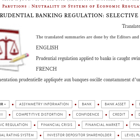
Parutions : Neutrality in Systems of Economic Regula
: PRUDENTIAL BANKING REGULATION: SELECTIVE
Translat
The translated summaries are done by the Editors and 
ENGLISH
Prudential regulation applied to banks is caught swi
FRENCH
entation prudentielle appliquée aux banques oscille constamment d’un 
IR +
ASSYMMETRY INFORMATION
BANK
BANK ASSET
II
COMPETITIVE DISTORTION
CONFIDENCE
CREDIT
IC REGULATION
FINANCIAL CRISIS
FINANCIAL MARKET
FIN
NAL RATING SYSTEM
INVESTOR DEPOSITOR SHAREHOLDER
LEVEL P