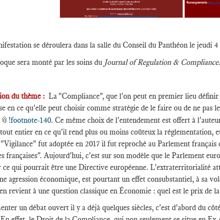
ifestation se déroulera dans la salle du Conseil du Panthéon le jeudi
loque sera monté par les soins du
Journal of Regulation & Compliance
tion du thème :
La "Compliance", que l'on peut en premier lieu définir
se en ce qu'elle peut choisir comme stratégie de le faire ou de ne pas le
📎
!footnote-140
. Ce même choix de l'entendement est offert à l'auteur
 tout entier en ce qu'il rend plus ou moins coûteux la réglementation, et
te "Vigilance" fut adoptée en 2017 il fut reproché au Parlement français
es françaises". Aujourd'hui, c'est sur son modèle que le Parlement 
 ce qui pourrait être une Directive européenne. L'extraterritorialité 
 agression économique, est pourtant un effet consubstantiel, à sa vol
n en revient à une question classique en Économie : quel est le prix de la
enter un débat ouvert il y a déjà quelques siècles, c'est d'abord du cô
. En effet, le Droit de la Compliance, qui non seulement se situe en Ex 