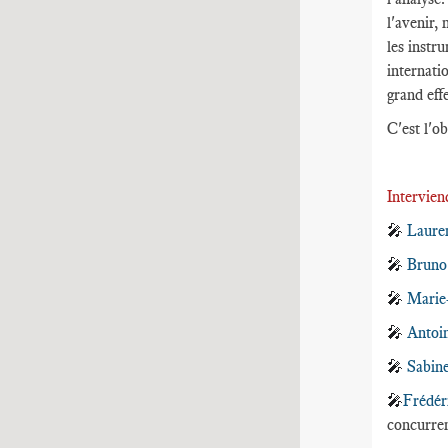
l'avenir,
les instr
internati
grand eff
C'est l'ob
Intervie
🎤
Laure
🎤
Bruno
🎤
Marie
🎤
Antoi
🎤
Sabin
🎤
Frédér
concurre