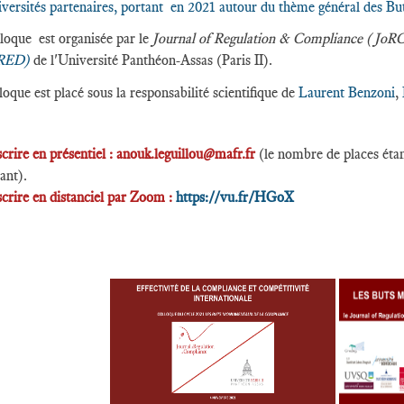
iversités partenaires, portant en 2021 autour du thème général des
loque est organisée par le
Journal of Regulation & Compliance (JoR
CRED)
de l'Université Panthéon-Assas (Paris II).
loque est placé sous la responsabilité scientifique de
Laurent Benzoni
,
scrire en présentiel : anouk.leguillou@mafr.fr
(le nombre de places éta
ant).
scrire en distanciel par Zoom :
https://vu.fr/HGoX