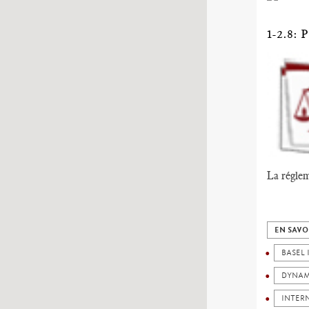
1-2.8
La réglem
EN SAVO
BASEL I
DYNAM
INTER