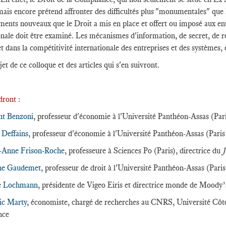
 mais encore prétend affronter des difficultés plus "monumentales" que
uments nouveaux que le Droit a mis en place et offert ou imposé aux ent
onale doit être examiné. Les mécanismes d'information, de secret, de r
et dans la compétitivité internationale des entreprises et des systèmes,
jet de ce colloque et des articles qui s'en suivront.
ndront :
nt Benzoni
, professeur d'économie à l'Université Panthéon-Assas (Pari
 Deffains
, professeur d'économie à l'Université Panthéon-Assas (Pari
-Anne Frison-Roche
, professeure à Sciences Po (Paris), directrice du
J
ne Gaudemet
, professeur de droit à l'Université Panthéon-Assas (Paris
e Lochmann
, présidente de Vigeo Eiris et directrice monde de Moody
ic Marty
, économiste, chargé de recherches au CNRS, Université Côte 
nce