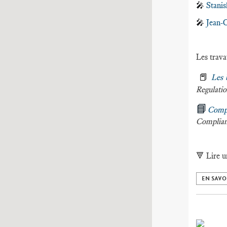
🎤
Stanis
🎤
Jean-
Les trava
📕
Les 
Regulati
📘
Comp
Complian
🔻
Lire u
EN SAVO