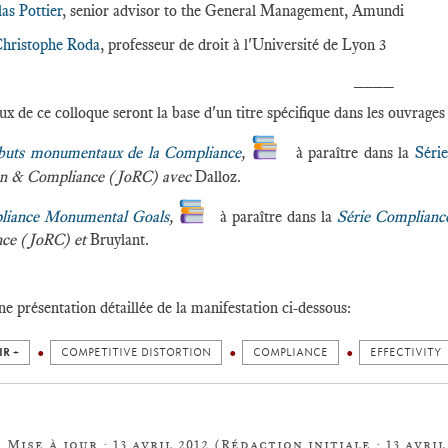
las Pottier
, senior advisor to the General Management, Amundi
Christophe Roda
, professeur de droit à l'Université de Lyon 3
____
ux de ce colloque seront la base d'un titre spécifique dans les ouvrages
buts monumentaux de la Compliance
,
à paraître dans la
Séri
on & Compliance (JoRC) avec
Dalloz.
liance Monumental Goals
,
à paraître dans la
Série Complianc
ce (JoRC) et
Bruylant.
ne présentation détaillée de la manifestation ci-dessous:
IR +
COMPETITIVE DISTORTION
COMPLIANCE
EFFECTIVITY
Mise à jour : 13 avril 2012 (Rédaction initiale : 13 avril