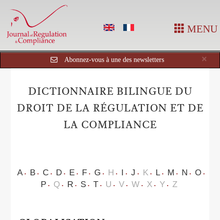
MENU
Cl
×
Abonnez-vous à une des newsletters
DICTIONNAIRE BILINGUE DU
DROIT DE LA RÉGULATION ET DE
LA COMPLIANCE
A
B
C
D
E
F
G
H
I
J
K
L
M
N
O
P
Q
R
S
T
U
V
W
X
Y
Z