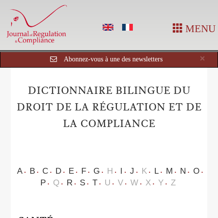
MENU
Cl
×
Abonnez-vous à une des newsletters
DICTIONNAIRE BILINGUE DU
DROIT DE LA RÉGULATION ET DE
LA COMPLIANCE
A
B
C
D
E
F
G
H
I
J
K
L
M
N
O
P
Q
R
S
T
U
V
W
X
Y
Z