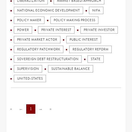
LIBERALIZATION
MARKET BASED-APPROACH
NATIONAL ECONOMIC DEVELOPMENT
NIFA
POLICY MAKER
POLICY MAKING PROCESS
POWER
PRIVATE INTEREST
PRIVATE INVESTOR
PRIVATE MARKET ACTOR
PUBLIC INTEREST
REGULATORY PATCHWORK
REGULATORY REFORM
SOVEREIGN DEBT RESTRUCTURATION
STATE
SUPERVISION
SUSTAINABLE BALANCE
UNITED-STATES
«
←
1
→
»