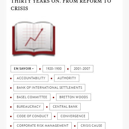
THIRTY YEARS ON. FROM REFORM TO
CRISIS
EN SAVOIR +
1920-1930
2001-2007
ACCOUNTABILITY
AUTHORITY
BANK OF INTERNATIONAL SETTLEMENTS
BASEL COMMITTEE
BRETTON WOODS
BUREAUCRACY
CENTRAL BANK
CODE OF CONDUCT
CONVERGENCE
CORPORATE RISK MANAGEMENT
CRISIS CAUSE