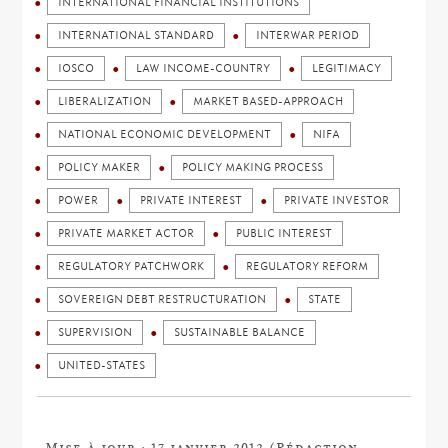
INTERNATIONAL FINANCIAL INSTITUTIONS
INTERNATIONAL STANDARD
INTERWAR PERIOD
IOSCO
LAW INCOME-COUNTRY
LEGITIMACY
LIBERALIZATION
MARKET BASED-APPROACH
NATIONAL ECONOMIC DEVELOPMENT
NIFA
POLICY MAKER
POLICY MAKING PROCESS
POWER
PRIVATE INTEREST
PRIVATE INVESTOR
PRIVATE MARKET ACTOR
PUBLIC INTEREST
REGULATORY PATCHWORK
REGULATORY REFORM
SOVEREIGN DEBT RESTRUCTURATION
STATE
SUPERVISION
SUSTAINABLE BALANCE
UNITED-STATES
Mise à jour : 17 janvier 2012 (Rédaction