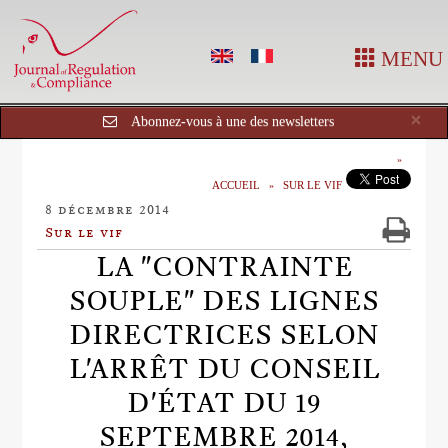
MENU
Cl
×
Abonnez-vous à une des newsletters
ACCUEIL
SUR LE VIF
8 décembre 2014
Sur le vif
LA "CONTRAINTE
SOUPLE" DES LIGNES
DIRECTRICES SELON
L'ARRÊT DU CONSEIL
D'ÉTAT DU 19
SEPTEMBRE 2014,