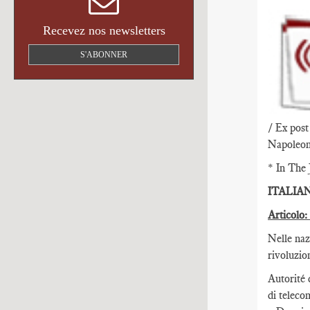
Recevez nos newsletters
S'ABONNER
/ Ex post
Napoleon 
* In The 
ITALIA
Articolo:
Nelle naz
rivoluzio
Autorité 
di telec