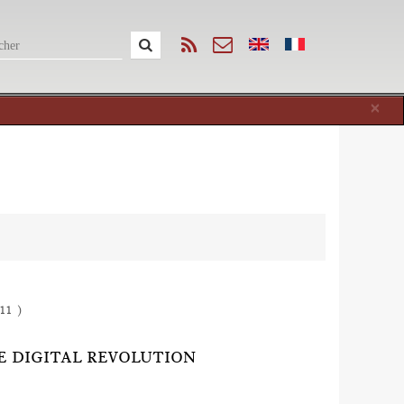
Cl
×
11 )
E DIGITAL REVOLUTION