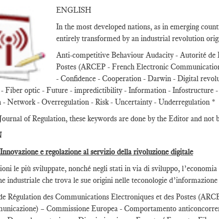
ENGLISH
In the most developed nations, as in emerging count
entirely transformed by an industrial revolution or
Anti-competitive Behaviour Audacity - Autorité de
Postes (ARCEP - French Electronic Communication
- Confidence - Cooperation - Darwin - Digital revo
 - Fiber optic - Future - impredictibility - Information - Infostructure 
- Network - Overregulation - Risk - Uncertainty - Underregulation *
Journal of Regulation, these keywords are done by the Editor and not 
N
 Innovazione e regolazione al servizio della rivoluzione digitale
ioni le più sviluppate, nonché negli stati in via di sviluppo, l’econom
ne industriale che trova le sue origini nelle teconologie d’informazion
de Régulation des Communications Electroniques et des Postes (ARCEP 
omunicazione) – Commissione Europea - Comportamento anticoncorre