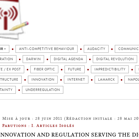
IR +
ANTI-COMPETITIVE BEHAVIOUR
AUDACITY
COMMUNIC
RATION
DARWIN
DIGITAL AGENDA
DIGITAL REVOLUTION
E / EX POST
FIBER OPTIC
FUTURE
IMPREDICTIBILITY
STRUCTURE
INNOVATION
INTERNET
LAMARCK
NAPO
TAINTY
UNDERREGULATION
Mise à jour : 28 juin 2011 (Rédaction initiale : 28 mai 20
Parutions : I. Articles Isolés
2: INNOVATION AND REGULATION SERVING THE D