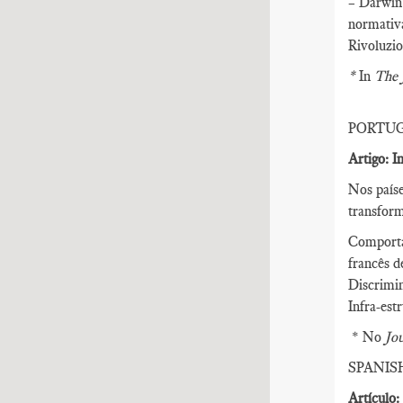
– Darwin 
normativa
Rivoluzio
*
In
The 
PORTU
Artigo: I
Nos país
transform
Comporta
francês 
Discrimin
Infra-est
* No
Jou
SPANIS
Artículo: