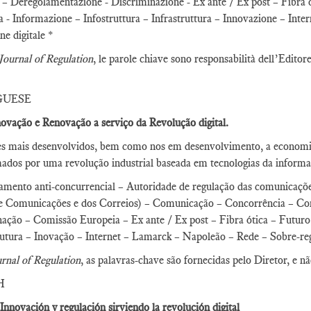
– Deregolamentazione - Discriminazione - Ex ante / Ex post – Fibra ott
 - Informazione – Infostruttura – Infrastruttura – Innovazione – Int
ne digitale *
Journal of Regulation
, le parole chiave sono responsabilità dell’Editor
GUESE
novação e Renovação a serviço da Revolução digital.
es mais desenvolvidos, bem como nos em desenvolvimento, a economi
ados por uma revolução industrial baseada em tecnologias da inform
mento anti-concurrencial – Autoridade de regulação das comunicaçõe
de Comunicações e dos Correios) – Comunicação – Concorrência – Con
ação – Comissão Europeia – Ex ante / Ex post – Fibra ótica – Futuro 
rutura – Inovação – Internet – Lamarck – Napoleão – Rede – Sobre-reg
rnal of Regulation
, as palavras-chave são fornecidas pelo Diretor, e n
H
 Innovación y regulación sirviendo la revolución digital