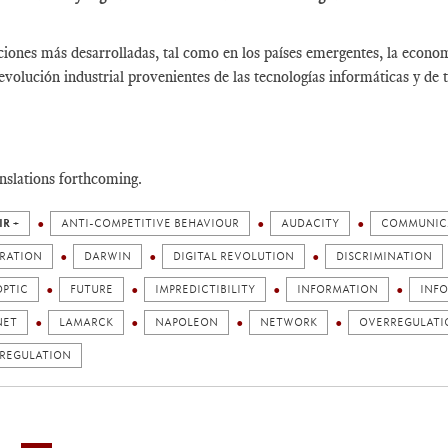
ciones más desarrolladas, tal como en los países emergentes, la econo
evolución industrial provenientes de las tecnologías informáticas y de
nslations forthcoming.
IR +
ANTI-COMPETITIVE BEHAVIOUR
AUDACITY
COMMUNIC
RATION
DARWIN
DIGITAL REVOLUTION
DISCRIMINATION
OPTIC
FUTURE
IMPREDICTIBILITY
INFORMATION
INF
NET
LAMARCK
NAPOLEON
NETWORK
OVERREGULATI
REGULATION