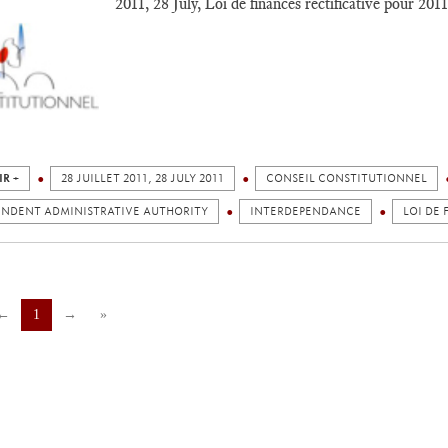
2011, 28 July, Loi de finances rectificative pour 2011
IR +
28 JUILLET 2011, 28 JULY 2011
CONSEIL CONSTITUTIONNEL
ENDENT ADMINISTRATIVE AUTHORITY
INTERDEPENDANCE
LOI DE 
←
1
→
»