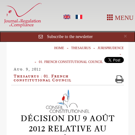
MENU
Cl
×
Subscribe to the newsletter
HOME
THESAURUS
JURISPRUDENCE
01. FRENCH CONSTITUTIONAL COUNCIL
Aug. 9, 2012
Thesaurus : 01. French
constitutional Council
DÉCISION DU 9 AOÛT
2012 RELATIVE AU