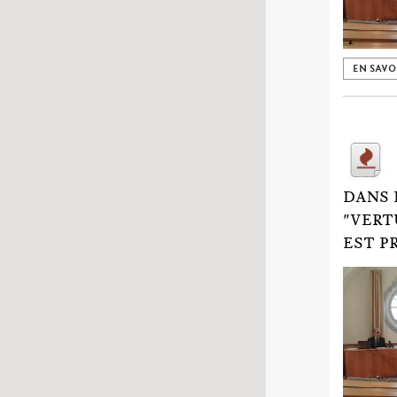
EN SAVO
DANS 
"VERT
EST P