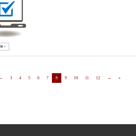
IR +
←
3
4
5
6
7
8
9
10
11
12
→
»