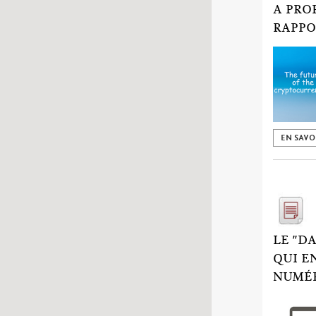
A PRO
RAPPO
EN SAVO
LE "D
QUI E
NUMÉ