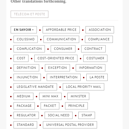
Other translations forthcoming.
TÉLÉCOM ET POSTE
EN SAVOIR +
AFFORDABLE PRICE
ASSOCIATION
COLISSIMO
COMMUNICATION
COMPLIANCE
COMPLICATION
CONSUMER
CONTRACT
COST
COST-ORIENTED PRICE
COSTUMER
DEFINITION
EXCEPTION
INFORMATION
INJUNCTION
INTERPRETATION
LA POSTE
LEGISLATIVE MANDATE
LOCAL PRIORITY MAIL
MEDIUM
MINI MAX
MINISTER
PACKAGE
PACKET
PRINCIPLE
REGULATOR
SOCIAL NEED
STAMP
STANDARD
UNIVERSAL POSTAL PROVIDER