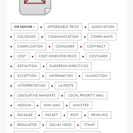
EN SAVOIR +
AFFORDABLE PRICE
ASSOCIATION
COLISSIMO
COMMUNICATION
COMPLIANCE
COMPLICATION
CONSUMER
CONTRACT
COST
COST-ORIENTED PRICE
COSTUMER
DEFINITION
EUROPEAN DIRECTIVES
EXCEPTION
INFORMATION
INJUNCTION
INTERPRETATION
LA POSTE
LEGISLATIVE MANDATE
LOCAL PRIORITY MAIL
MEDIUM
MINI MAX
MINISTER
PACKAGE
PACKET
POST
PRINCIPLE
REGULATOR
SOCIAL NEED
STAMP