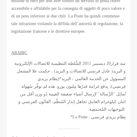
milione di euro per non aver fornito un servizio di posta celere
accessibile e affidabile per la consegna di oggetti di poco valore e
di un peso inferiore ai due chili. La Poste ha quindi commesso
tale infrazione violando la diffida dell’autorità di regolazione, la
legislazione francese e le direttive europee.
ARABIC
منذ قرار20 ديسمبر 2011 السُّلطة التنظيمية للاتصالات الإلكترونية
و البريد( عادل فرنسي للاتصالات و البريد) ، حكمت علا المشغل
المسؤول عن الخدمة العالمي ، البريد*(نِظام بريدي
فِرنسِي)، بِدفع غرامة قدرُها مِليون يورو. هذه لم توفِّر سُهولة
تُماثِل "الرِّسالة" لإرسال أشياء ضعيفة القيمة ذُو وزن أقل من
اثنان كيلوغرام العامل تجاهل إنذار المُنظّم، القانُون الفرنسي و
التوجيهات المُجتمعِية.
*La Poste : نِظام بريدي فرنسي
..................