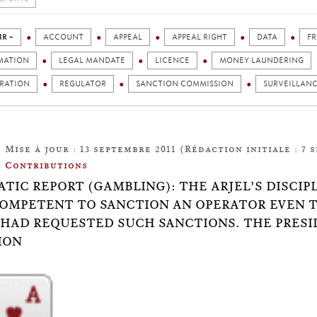
IR +
ACCOUNT
APPEAL
APPEAL RIGHT
DATA
F
MATION
LEGAL MANDATE
LICENCE
MONEY LAUNDERING
TRATION
REGULATOR
SANCTION COMMISSION
SURVEILLAN
Mise à jour : 13 septembre 2011 (Rédaction initiale : 7 
Contributions
TIC REPORT (GAMBLING): THE ARJEL’S DISCIP
OMPETENT TO SANCTION AN OPERATOR EVEN 
 HAD REQUESTED SUCH SANCTIONS. THE PRESI
ION