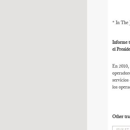
* In The 
Informe t
el Presid
En 2010,
operadore
servicios
los opera
Other tra
JEUX ET