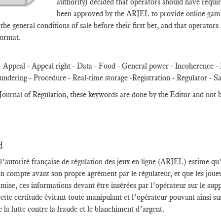
authority) decided that operators should have requir
been approved by the ARJEL to provide online gambli
 the general conditions of sale before their first bet, and that operator
format.
 Appeal - Appeal right - Data - Food - General power - Incoherence -
ndering - Procedure - Real-time storage -Registration - Regulator - S
Journal of Regulation, these keywords are done by the Editor and not 
H
l’autorité française de régulation des jeux en ligne (ARJEL) estime qu’
n compte avant son propre agrément par le régulateur, et que les joueu
mise, ces informations devant être insérées par l’opérateur sur le suppo
cette certitude évitant toute manipulant et l’opérateur pouvant ainsi su
e la lutte contre la fraude et le blanchiment d’argent.