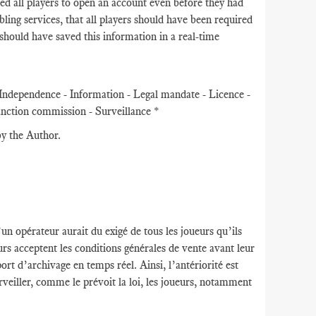
ed all players to open an account even before they had
ng services, that all players should have been required
s should have saved this information in a real-time
 Independence - Information - Legal mandate - Licence -
anction commission - Surveillance *
by the Author.
un opérateur aurait du exigé de tous les joueurs qu’ils
rs acceptent les conditions générales de vente avant leur
rt d’archivage en temps réel. Ainsi, l’antériorité est
rveiller, comme le prévoit la loi, les joueurs, notamment