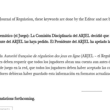
Journal of Regulation, these keywords are done by the Editor and not 
emático (el Juego): La Comisión Disciplinaria del ARJEL decidió que
ente del ARJEL las haya pedido. El Presidente del ARJEL ha apelado la
 la
Autorité française de régulation des jeux en ligne
(ARJEL – el Regula
s deben requerir que todos los jugadores abran una cuenta aun antes
 de juego en la red, que todos los jugadores deben haber aceptado las c
dores debieran haber guardado esta información en formatos actualiza
.....................
nslations forthcoming.
 SPORTS