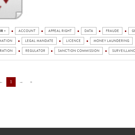
IR +
ACCOUNT
APPEAL RIGHT
DATA
FRAUDE
G
MATION
LEGAL MANDATE
LICENCE
MONEY LAUNDERING
TRATION
REGULATOR
SANCTION COMMISSION
SURVEILLAN
←
1
→
»