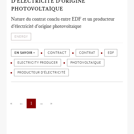
D'ÉLECTRICITÉ D'ORIGINE
PHOTOVOLTAÏQUE
Nature du contrat conclu entre EDF et un producteur
d'électricité d'origine photovoltaïque
ENERGY
EN SAVOIR +
CONTRACT
CONTRAT
EDF
ELECTRICITY PRODUCER
PHOTOVOLTAÏQUE
PRODUCTEUR D’ÉLECTRICITÉ
«
←
1
→
»