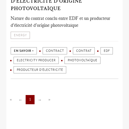
D'ÉLECTRICITÉ D'ORIGINE
PHOTOVOLTAÏQUE
Nature du contrat conclu entre EDF et un producteur
d'électricité d'origine photovoltaïque
ENERGY
EN SAVOIR +
CONTRACT
CONTRAT
EDF
ELECTRICITY PRODUCER
PHOTOVOLTAÏQUE
PRODUCTEUR D’ÉLECTRICITÉ
«
←
1
→
»