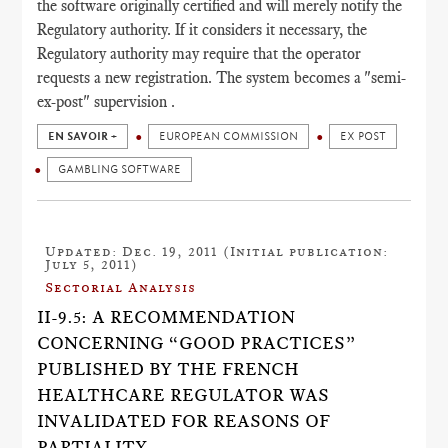
the software originally certified and will merely notify the
Regulatory authority. If it considers it necessary, the
Regulatory authority may require that the operator
requests a new registration. The system becomes a "semi-
ex-post" supervision .
EN SAVOIR +
EUROPEAN COMMISSION
EX POST
GAMBLING SOFTWARE
Updated: Dec. 19, 2011 (Initial publication:
July 5, 2011)
Sectorial Analysis
II-9.5: A RECOMMENDATION
CONCERNING “GOOD PRACTICES”
PUBLISHED BY THE FRENCH
HEALTHCARE REGULATOR WAS
INVALIDATED FOR REASONS OF
PARTIALITY