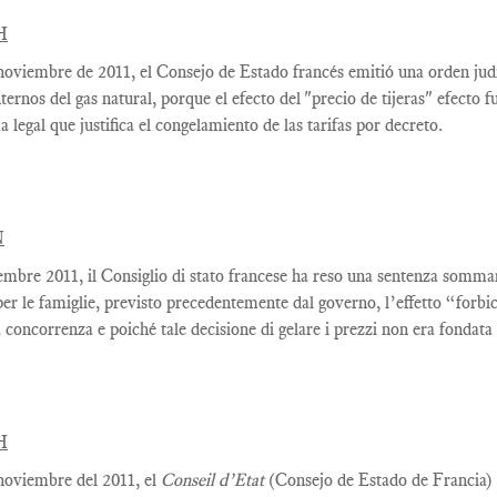
H
 noviembre
de 2011, el
Consejo de Estado francés
emitió una orden judi
nternos
del
gas natural,
porque el efecto del
"precio de
tijeras"
efecto f
ma
legal
que
justifica
el
congelamiento de las tarifas
por decreto.
N
embre 2011, il Consiglio di stato francese ha reso una sentenza sommari
per le famiglie, previsto precedentemente dal governo, l’effetto “forbi
ra concorrenza e poiché tale decisione di gelare i prezzi non era fondat
H
noviembre del 2011, el
Conseil d’Etat
(Consejo de Estado de Francia) 