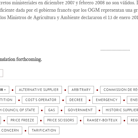
cretos ministeriales en diciembre 2007 y febrero 2008 no son válidos. La
ficiente dada por el gobierno francés que los OGM representan una gr
 los Ministros de Agricultura y Ambiente declararon el 13 de enero 20
........................
nslation forthcoming.
IR +
ALTERNATIVE SUPPLIER
ARBITRARY
COMMISSION DE RÉ
TITION
COST'S OPERATOR
DECREE
EMERGENCY
ENE
H COUNCIL OF STATE
GAS
GOVERNMENT
HISTORIC SUPPLIE
PRICE FREEZE
PRICE SCISSORS
RAMSEY-BOITEUX
REG
L CONCERN
TARIFICATION