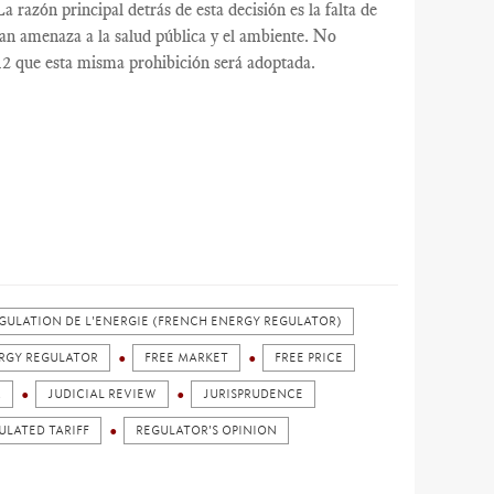
 razón principal detrás de esta decisión es la falta de
an amenaza a la salud pública y el ambiente. No
12 que esta misma prohibición será adoptada.
GULATION DE L'ENERGIE (FRENCH ENERGY REGULATOR)
RGY REGULATOR
FREE MARKET
FREE PRICE
R
JUDICIAL REVIEW
JURISPRUDENCE
ULATED TARIFF
REGULATOR'S OPINION