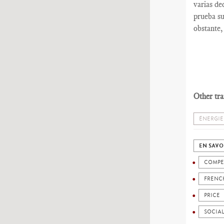
varias de
prueba su
obstante,
Other tra
ÉNERGIE
EN SAVO
COMPE
FRENC
PRICE
SOCIA