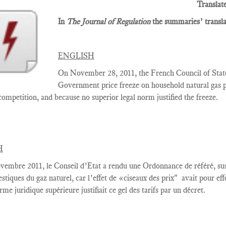
Translat
In
The Journal of Regulation
the summaries’ translat
ENGLISH
On November 28, 2011, the French Council of Stat
Government price freeze on household natural gas pri
ompetition, and because no superior legal norm justified the freeze.
H
vembre
2011,
le Conseil
d’Etat
a rendu une Ordonnance de référé, s
stiques
du gaz naturel
, car
l’effet de «
ciseaux
des prix"
avait
pour eff
orme
juridique supérieure
justifiait ce
gel des tarifs par un décret
.