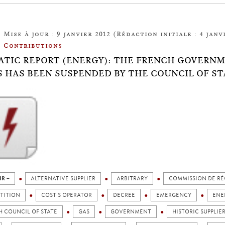
Mise à jour : 9 janvier 2012 (Rédaction initiale : 4 janvi
Contributions
TIC REPORT (ENERGY): THE FRENCH GOVERNME
S HAS BEEN SUSPENDED BY THE COUNCIL OF ST
IR +
ALTERNATIVE SUPPLIER
ARBITRARY
COMMISSION DE RÉ
TITION
COST'S OPERATOR
DECREE
EMERGENCY
ENE
H COUNCIL OF STATE
GAS
GOVERNMENT
HISTORIC SUPPLIE