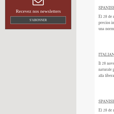
SPANIS
Recevez nos newsletters
El 28 de
S'ABONNER
precios i
una nor
ITALIA
Il 28 nov
naturale 
alla libe
SPANIS
El 28 de 