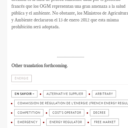
francés que los OGM representan una gran amenaza a la salud
pública y el ambiente. No obstante, los Ministros de Agricultur
y Ambiente declararon el 13 de enero 2012 que esta misma
prohibición será adoptada.
........................
Other translation forthcoming.
ÉNERGIE
EN SAVOIR +
ALTERNATIVE SUPPLIER
ARBITRARY
COMMISSION DE RÉGULATION DE L'ENERGIE (FRENCH ENERGY REGU
COMPETITION
COST'S OPERATOR
DECREE
EMERGENCY
ENERGY REGULATOR
FREE MARKET